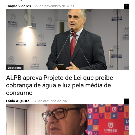
Thaysa Videres
-
27 de novembro de 2023
0
Destaque
ALPB aprova Projeto de Lei que proíbe
cobrança de água e luz pela média de
consumo
Fábio Augusto
-
30 de outubro de 2023
0