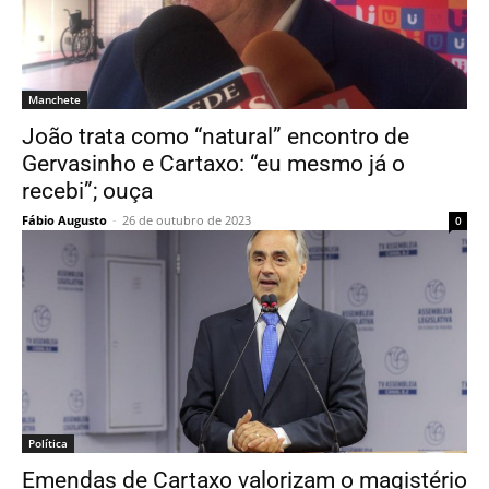
Manchete
João trata como “natural” encontro de
Gervasinho e Cartaxo: “eu mesmo já o
recebi”; ouça
Fábio Augusto
-
26 de outubro de 2023
0
Política
Emendas de Cartaxo valorizam o magistério