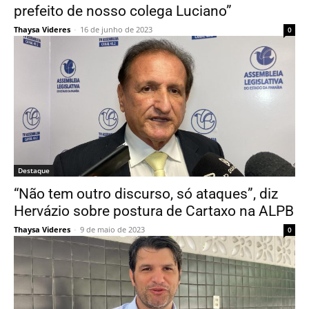
prefeito de nosso colega Luciano”
Thaysa Videres
-
16 de junho de 2023
0
Destaque
“Não tem outro discurso, só ataques”, diz
Hervázio sobre postura de Cartaxo na ALPB
Thaysa Videres
-
9 de maio de 2023
0