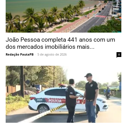
João Pessoa completa 441 anos com um
dos mercados imobiliários mais...
Redação PautaPB
-
5 de agosto de 2026
0