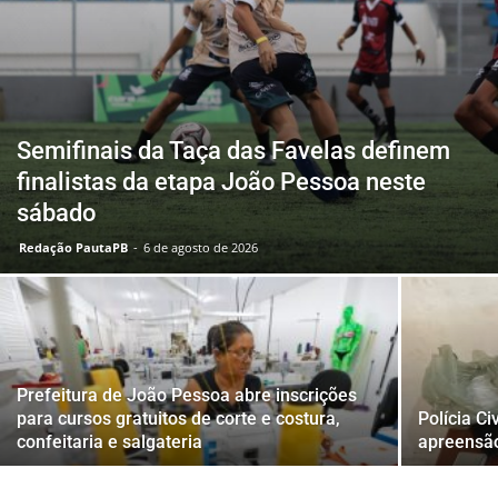
Semifinais da Taça das Favelas definem
finalistas da etapa João Pessoa neste
sábado
Redação PautaPB
-
6 de agosto de 2026
Prefeitura de João Pessoa abre inscrições
para cursos gratuitos de corte e costura,
Polícia C
confeitaria e salgateria
apreensão