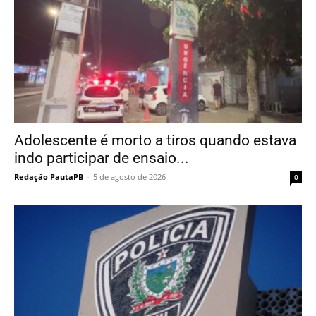
Adolescente é morto a tiros quando estava
indo participar de ensaio...
Redação PautaPB
-
5 de agosto de 2026
0