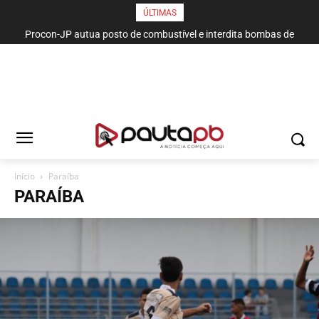
ÚLTIMAS
Procon-JP autua posto de combustível e interdita bombas de
gasolina no bairro da Torre
Início
Paraí­ba
PARAÍ­BA