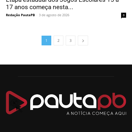
17 anos começa nesta...
Redação PautaPB
-
3 de agosto de 2026
0
1
2
3