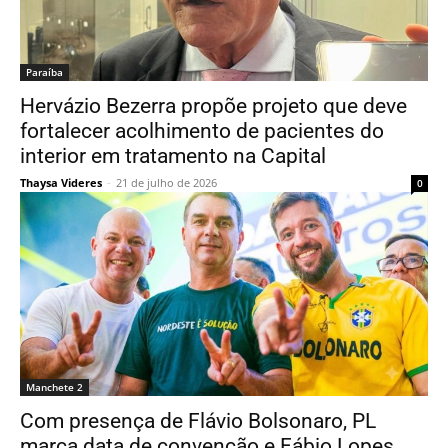
Paraí­ba
Hervázio Bezerra propõe projeto que deve
fortalecer acolhimento de pacientes do
interior em tratamento na Capital
Thaysa Videres
-
21 de julho de 2026
0
Manchete 2
Com presença de Flávio Bolsonaro, PL
marca data de convenção e Fábio Lopes