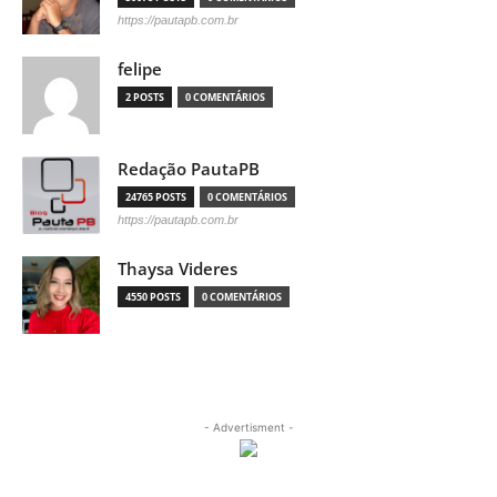
https://pautapb.com.br
felipe
2 POSTS
0 COMENTÁRIOS
Redação PautaPB
24765 POSTS
0 COMENTÁRIOS
https://pautapb.com.br
Thaysa Videres
4550 POSTS
0 COMENTÁRIOS
- Advertisment -