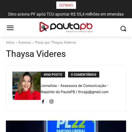
ÚLTIMAS
Dino aciona PF após TCU apontar R$ 55,4 milhões em emendas
suspeitas
Início
Autores
Posts por Thaysa Videres
Thaysa Videres
4550 POSTS
0 COMENTÁRIOS
Jornalista - Assessora de Comunicação -
Repórter do PautaPB /
thvajp@gmail.com