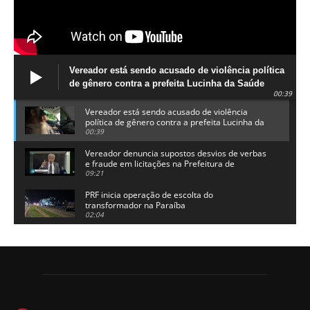
Vereador está sendo acusado de violência política
de gênero contra a prefeita Lucinha da Saúde
00:39
Vereador está sendo acusado de violência
política de gênero contra a prefeita Lucinha da
Saúde
00:39
Vereador denuncia supostos desvios de verbas
e fraude em licitações na Prefeitura de
Alhandra
09:21
PRF inicia operação de escolta do
transformador na Paraíba
02:04
Adriano Galdino lança oficialmente sua pré-
candidatura a governador da Paraíba
01:54
Chapa dos sonhos: Cícero agradece a Galdino,
mas defende unidade no grupo do governador
00:53