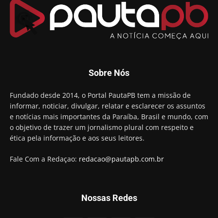
Arthur Lira parabeniza Karla Pimentel por sua
reeleição em Conde
00:23
Aguinaldo Ribeiro destaca apoio do PP a Hugo
Motta presidir a Câmara Federal
01:21
Candidato a prefeito, Alexandre Coco Seco é
Sobre Nós
preso e faz vídeo na cadeia
01:58
Hugo Motta retira projeto que permitia bancos
Fundado desde 2014, o Portal PautaPB tem a missão de
"confiscar" dinheiro de clientes
informar, noticiar, divulgar, relatar e esclarecer os assuntos
01:49
e notícias mais importantes da Paraíba, Brasil e mundo, com
Descaso da gestão Panta deixa crianças e
o objetivo de trazer um jornalismo plural com respeito e
professoras 'ilhadas' em creche
ética pela informação e aos seus leitores.
00:16
Fale Com a Redaçao:
redacao@pautapb.com.br
Nossas Redes