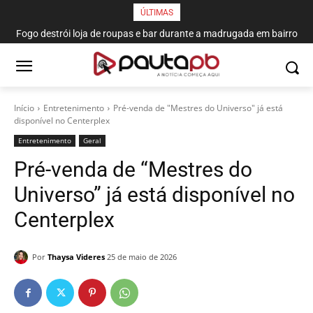
ÚLTIMAS
Fogo destrói loja de roupas e bar durante a madrugada em bairro
de João Pessoa
Início
Entretenimento
Pré-venda de "Mestres do Universo" já está
disponível no Centerplex
Entretenimento
Geral
Pré-venda de “Mestres do
Universo” já está disponível no
Centerplex
Por
Thaysa Videres
25 de maio de 2026