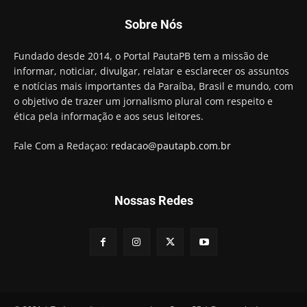
Candidato a prefeito, Alexandre Coco Seco é
Sobre Nós
preso e faz vídeo na cadeia
01:58
Hugo Motta retira projeto que permitia bancos
Fundado desde 2014, o Portal PautaPB tem a missão de
"confiscar" dinheiro de clientes
informar, noticiar, divulgar, relatar e esclarecer os assuntos
01:49
e notícias mais importantes da Paraíba, Brasil e mundo, com
Descaso da gestão Panta deixa crianças e
o objetivo de trazer um jornalismo plural com respeito e
professoras 'ilhadas' em creche
ética pela informação e aos seus leitores.
00:16
Fale Com a Redaçao:
redacao@pautapb.com.br
Nossas Redes