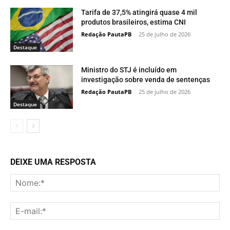
Tarifa de 37,5% atingirá quase 4 mil
produtos brasileiros, estima CNI
Redação PautaPB
-
25 de julho de 2026
Destaque
Ministro do STJ é incluído em
investigação sobre venda de sentenças
Redação PautaPB
-
25 de julho de 2026
Destaque
DEIXE UMA RESPOSTA
No
E-
mai