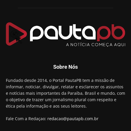
01:54
Chapa dos sonhos: Cícero agradece a Galdino,
mas defende unidade no grupo do governador
00:53
Arthur Lira parabeniza Karla Pimentel por sua
reeleição em Conde
00:23
Aguinaldo Ribeiro destaca apoio do PP a Hugo
Motta presidir a Câmara Federal
01:21
Candidato a prefeito, Alexandre Coco Seco é
Sobre Nós
preso e faz vídeo na cadeia
01:58
Hugo Motta retira projeto que permitia bancos
Fundado desde 2014, o Portal PautaPB tem a missão de
"confiscar" dinheiro de clientes
informar, noticiar, divulgar, relatar e esclarecer os assuntos
01:49
e notícias mais importantes da Paraíba, Brasil e mundo, com
Descaso da gestão Panta deixa crianças e
o objetivo de trazer um jornalismo plural com respeito e
professoras 'ilhadas' em creche
ética pela informação e aos seus leitores.
00:16
Fale Com a Redaçao:
redacao@pautapb.com.br