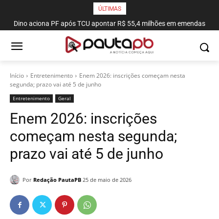
ÚLTIMAS
Dino aciona PF após TCU apontar R$ 55,4 milhões em emendas
suspeitas
Início
Entretenimento
Enem 2026: inscrições começam nesta
segunda; prazo vai até 5 de junho
Entretenimento
Geral
Enem 2026: inscrições
começam nesta segunda;
prazo vai até 5 de junho
Por
Redação PautaPB
25 de maio de 2026