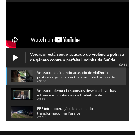
Vereador está sendo acusado de violência política
de gênero contra a prefeita Lucinha da Saúde
00:39
Vereador está sendo acusado de violência
política de gênero contra a prefeita Lucinha da
Saúde
00:39
Vereador denuncia supostos desvios de verbas
e fraude em licitações na Prefeitura de
Alhandra
09:21
PRF inicia operação de escolta do
transformador na Paraíba
02:04
Adriano Galdino lança oficialmente sua pré-
candidatura a governador da Paraíba