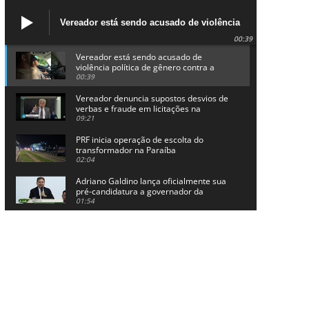
Vereador está sendo acusado de violência
política de gênero contra a prefeita Lucinha
00:39
da Saúde
Vereador está sendo acusado de
violência política de gênero contra a
prefeita Lucinha da Saúde
00:39
Vereador denuncia supostos desvios de
verbas e fraude em licitações na
Prefeitura de Alhandra
09:21
PRF inicia operação de escolta do
transformador na Paraíba
02:04
Adriano Galdino lança oficialmente sua
pré-candidatura a governador da
Paraíba
01:54
Chapa dos sonhos: Cícero agradece a
Galdino, mas defende unidade no
grupo do governador
00:53
Arthur Lira parabeniza Karla Pimentel
por sua reeleição em Conde
00:23
Aguinaldo Ribeiro destaca apoio do PP