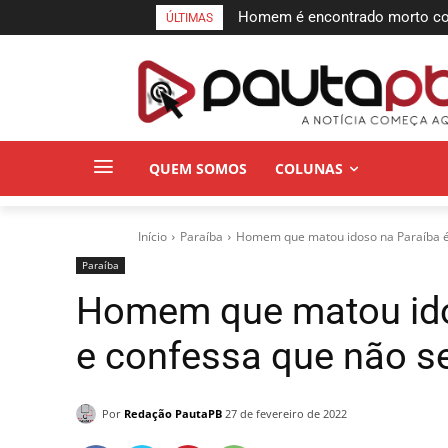
Homem é encontrado morto com m
Homem de 54 anos é encontrad
ÚLTIMAS
rodovia em Campina Grande
companheira é apontada como
QUEM SOMOS
COLUNAS
Início
Paraí­ba
Homem que matou idoso na Paraíba é 
Paraí­ba
Homem que matou ido
e confessa que não s
Por
Redação PautaPB
27 de fevereiro de 2022