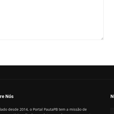
re Nós
N
ado desde 2014, o Portal PautaPB tem a missão de