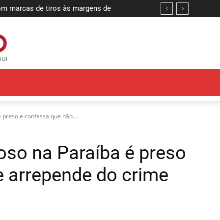
arcas de tiros às margens de
o morto em casa, na Paraíba, e
 suspeita
preso e confessa que não...
so na Paraíba é preso
e arrepende do crime