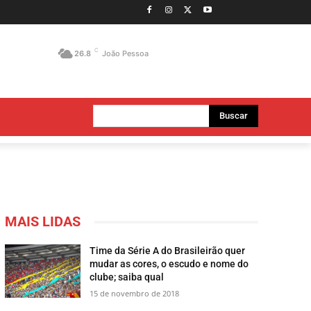
C
26.8
João Pessoa
Buscar
MAIS LIDAS
Time da Série A do Brasileirão quer
mudar as cores, o escudo e nome do
clube; saiba qual
15 de novembro de 2018