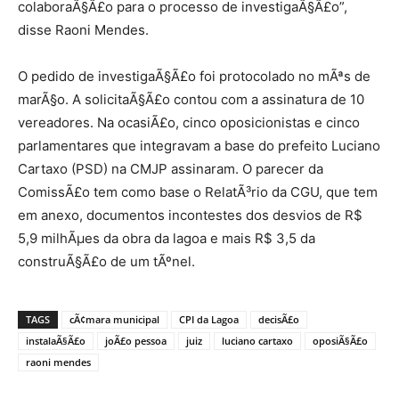
colaboraÃ§Ã£o para o processo de investigaÃ§Ã£o”,
disse Raoni Mendes.
O pedido de investigaÃ§Ã£o foi protocolado no mÃªs de
marÃ§o. A solicitaÃ§Ã£o contou com a assinatura de 10
vereadores. Na ocasiÃ£o, cinco oposicionistas e cinco
parlamentares que integravam a base do prefeito Luciano
Cartaxo (PSD) na CMJP assinaram. O parecer da
ComissÃ£o tem como base o RelatÃ³rio da CGU, que tem
em anexo, documentos incontestes dos desvios de R$
5,9 milhÃµes da obra da lagoa e mais R$ 3,5 da
construÃ§Ã£o de um tÃºnel.
TAGS
cÃ¢mara municipal
CPI da Lagoa
decisÃ£o
instalaÃ§Ã£o
joÃ£o pessoa
juiz
luciano cartaxo
oposiÃ§Ã£o
raoni mendes