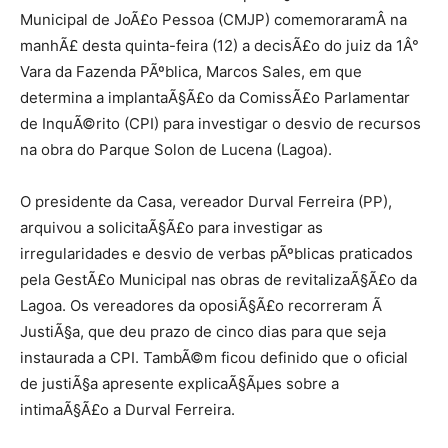
Municipal de JoÃ£o Pessoa (CMJP) comemoraramÂ na
manhÃ£ desta quinta-feira (12) a decisÃ£o do juiz da 1Â°
Vara da Fazenda PÃºblica, Marcos Sales, em que
determina a implantaÃ§Ã£o da ComissÃ£o Parlamentar
de InquÃ©rito (CPI) para investigar o desvio de recursos
na obra do Parque Solon de Lucena (Lagoa).
O presidente da Casa, vereador Durval Ferreira (PP),
arquivou a solicitaÃ§Ã£o para investigar as
irregularidades e desvio de verbas pÃºblicas praticados
pela GestÃ£o Municipal nas obras de revitalizaÃ§Ã£o da
Lagoa. Os vereadores da oposiÃ§Ã£o recorreram Ã
JustiÃ§a, que deu prazo de cinco dias para que seja
instaurada a CPI. TambÃ©m ficou definido que o oficial
de justiÃ§a apresente explicaÃ§Ãµes sobre a
intimaÃ§Ã£o a Durval Ferreira.