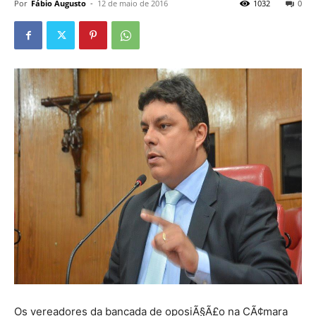
Por
Fábio Augusto
-
12 de maio de 2016
1032
0
Os vereadores da bancada de oposiÃ§Ã£o na CÃ¢mara