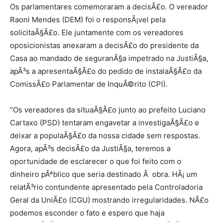
Os parlamentares comemoraram a decisÃ£o. O vereador
Raoni Mendes (DEM) foi o responsÃ¡vel pela
solicitaÃ§Ã£o. Ele juntamente com os vereadores
oposicionistas anexaram a decisÃ£o do presidente da
Casa ao mandado de seguranÃ§a impetrado na JustiÃ§a,
apÃ³s a apresentaÃ§Ã£o do pedido de instalaÃ§Ã£o da
ComissÃ£o Parlamentar de InquÃ©rito (CPI).
“Os vereadores da situaÃ§Ã£o junto ao prefeito Luciano
Cartaxo (PSD) tentaram engavetar a investigaÃ§Ã£o e
deixar a populaÃ§Ã£o da nossa cidade sem respostas.
Agora, apÃ³s decisÃ£o da JustiÃ§a, teremos a
oportunidade de esclarecer o que foi feito com o
dinheiro pÃºblico que seria destinado Ã obra. HÃ¡ um
relatÃ³rio contundente apresentado pela Controladoria
Geral da UniÃ£o (CGU) mostrando irregularidades. NÃ£o
podemos esconder o fato e espero que haja