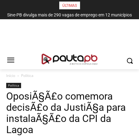
ÚLTIMAS
Sine-PB divulga mais de 290 vagas de emprego em 12 municípios
paraibanos
Início
Política
Política
OposiÃ§Ã£o comemora
decisÃ£o da JustiÃ§a para
instalaÃ§Ã£o da CPI da
Lagoa