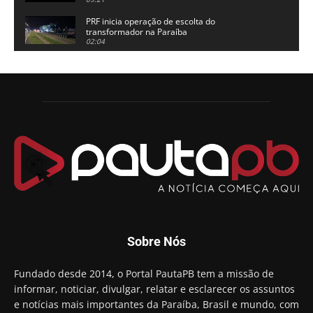
Alhandra
PRF inicia operação de escolta do
transformador na Paraíba
02:04
Adriano Galdino lança oficialmente sua pré-
candidatura a governador da Paraíba
01:54
Chapa dos sonhos: Cícero agradece a Galdino,
mas defende unidade no grupo do governador
00:53
Arthur Lira parabeniza Karla Pimentel por sua
reeleição em Conde
00:23
Aguinaldo Ribeiro destaca apoio do PP a Hugo
Motta presidir a Câmara Federal
01:21
Candidato a prefeito, Alexandre Coco Seco é
Sobre Nós
preso e faz vídeo na cadeia
01:58
Hugo Motta retira projeto que permitia bancos
Fundado desde 2014, o Portal PautaPB tem a missão de
"confiscar" dinheiro de clientes
informar, noticiar, divulgar, relatar e esclarecer os assuntos
01:49
e notícias mais importantes da Paraíba, Brasil e mundo, com