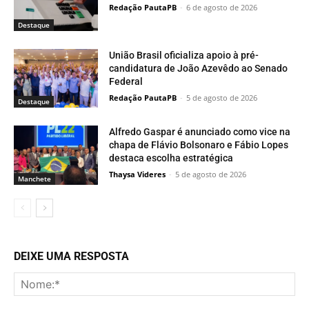
Redação PautaPB
-
6 de agosto de 2026
Destaque
União Brasil oficializa apoio à pré-
candidatura de João Azevêdo ao Senado
Federal
Redação PautaPB
-
5 de agosto de 2026
Destaque
Alfredo Gaspar é anunciado como vice na
chapa de Flávio Bolsonaro e Fábio Lopes
destaca escolha estratégica
Thaysa Videres
-
5 de agosto de 2026
Manchete
DEIXE UMA RESPOSTA
No