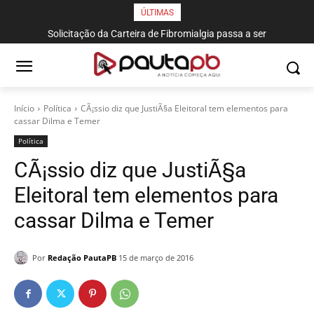
ÚLTIMAS
Solicitação da Carteira de Fibromialgia passa a ser
exclusivamente pelo aplicativo João Pessoa na Palma da Mão
Início
Política
CÃ¡ssio diz que JustiÃ§a Eleitoral tem elementos para
cassar Dilma e Temer
Política
CÃ¡ssio diz que JustiÃ§a
Eleitoral tem elementos para
cassar Dilma e Temer
Por
Redação PautaPB
15 de março de 2016