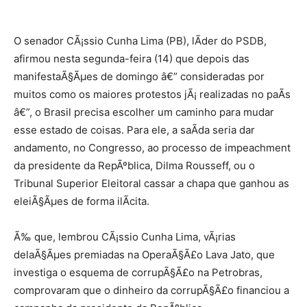
O senador CÃ¡ssio Cunha Lima (PB), lÃ­der do PSDB,
afirmou nesta segunda-feira (14) que depois das
manifestaÃ§Ãµes de domingo â€” consideradas por
muitos como os maiores protestos jÃ¡ realizadas no paÃ­s
â€”, o Brasil precisa escolher um caminho para mudar
esse estado de coisas. Para ele, a saÃ­da seria dar
andamento, no Congresso, ao processo de impeachment
da presidente da RepÃºblica, Dilma Rousseff, ou o
Tribunal Superior Eleitoral cassar a chapa que ganhou as
eleiÃ§Ãµes de forma ilÃ­cita.
Ã‰ que, lembrou CÃ¡ssio Cunha Lima, vÃ¡rias
delaÃ§Ãµes premiadas na OperaÃ§Ã£o Lava Jato, que
investiga o esquema de corrupÃ§Ã£o na Petrobras,
comprovaram que o dinheiro da corrupÃ§Ã£o financiou a