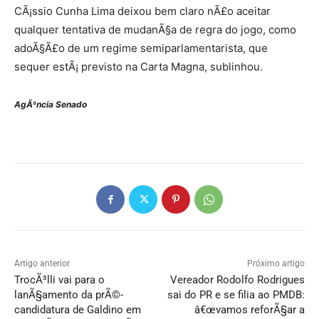
CÃ¡ssio Cunha Lima deixou bem claro nÃ£o aceitar
qualquer tentativa de mudanÃ§a de regra do jogo, como
adoÃ§Ã£o de um regime semiparlamentarista, que
sequer estÃ¡ previsto na Carta Magna, sublinhou.
AgÃªncia Senado
Artigo anterior
Próximo artigo
TrocÃ³lli vai para o
Vereador Rodolfo Rodrigues
lanÃ§amento da prÃ©-
sai do PR e se filia ao PMDB:
candidatura de Galdino em
â€œvamos reforÃ§ar a