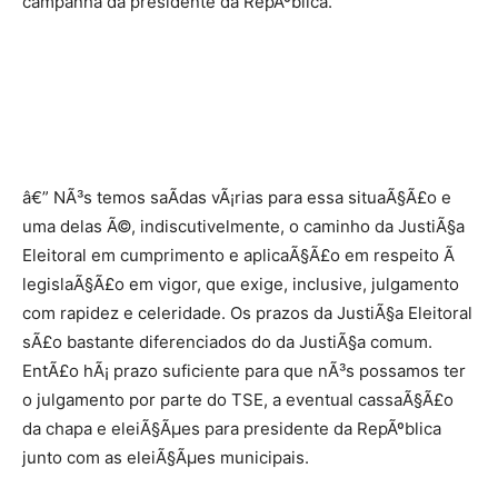
campanha da presidente da RepÃºblica.
â€” NÃ³s temos saÃ­das vÃ¡rias para essa situaÃ§Ã£o e
uma delas Ã©, indiscutivelmente, o caminho da JustiÃ§a
Eleitoral em cumprimento e aplicaÃ§Ã£o em respeito Ã
legislaÃ§Ã£o em vigor, que exige, inclusive, julgamento
com rapidez e celeridade. Os prazos da JustiÃ§a Eleitoral
sÃ£o bastante diferenciados do da JustiÃ§a comum.
EntÃ£o hÃ¡ prazo suficiente para que nÃ³s possamos ter
o julgamento por parte do TSE, a eventual cassaÃ§Ã£o
da chapa e eleiÃ§Ãµes para presidente da RepÃºblica
junto com as eleiÃ§Ãµes municipais.