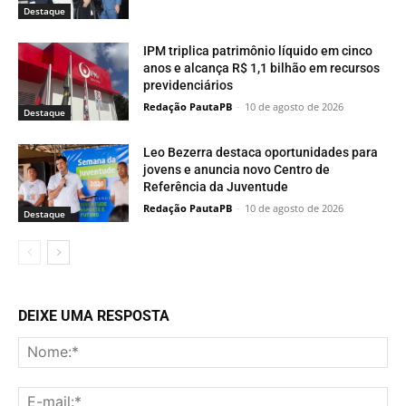
Destaque
IPM triplica patrimônio líquido em cinco
anos e alcança R$ 1,1 bilhão em recursos
previdenciários
Redação PautaPB
-
10 de agosto de 2026
Destaque
Leo Bezerra destaca oportunidades para
jovens e anuncia novo Centro de
Referência da Juventude
Redação PautaPB
-
10 de agosto de 2026
Destaque
DEIXE UMA RESPOSTA
No
E-