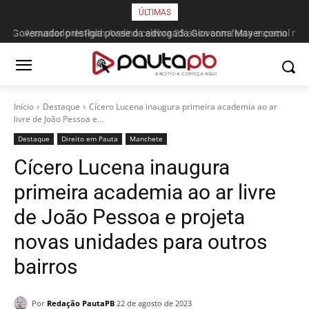
ÚLTIMAS
Assustado de Ruth Avelino celebra 25 anos com festa especial no
Ginásio do Clube Cabo Branco
Início
Destaque
Cícero Lucena inaugura primeira academia ao ar
livre de João Pessoa e...
Destaque
Direito em Pauta
Manchete
Cícero Lucena inaugura
primeira academia ao ar livre
de João Pessoa e projeta
novas unidades para outros
bairros
Por
Redação PautaPB
22 de agosto de 2023