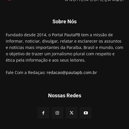
Motta presidir a Câmara Federal
01:21
Candidato a prefeito, Alexandre Coco Seco é
Sobre Nós
preso e faz vídeo na cadeia
01:58
Hugo Motta retira projeto que permitia bancos
Fundado desde 2014, o Portal PautaPB tem a missão de
"confiscar" dinheiro de clientes
informar, noticiar, divulgar, relatar e esclarecer os assuntos
01:49
e notícias mais importantes da Paraíba, Brasil e mundo, com
Descaso da gestão Panta deixa crianças e
o objetivo de trazer um jornalismo plural com respeito e
professoras 'ilhadas' em creche
ética pela informação e aos seus leitores.
00:16
Fale Com a Redaçao:
redacao@pautapb.com.br
Nossas Redes