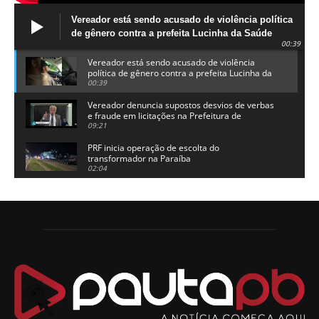
Vereador está sendo acusado de violência política
de gênero contra a prefeita Lucinha da Saúde
00:39
Vereador está sendo acusado de violência
política de gênero contra a prefeita Lucinha da
Saúde
00:39
Vereador denuncia supostos desvios de verbas
e fraude em licitações na Prefeitura de
Alhandra
09:21
PRF inicia operação de escolta do
transformador na Paraíba
02:04
Adriano Galdino lança oficialmente sua pré-
candidatura a governador da Paraíba
01:54
Chapa dos sonhos: Cícero agradece a Galdino,
mas defende unidade no grupo do governador
00:53
Arthur Lira parabeniza Karla Pimentel por sua
reeleição em Conde
00:23
Aguinaldo Ribeiro destaca apoio do PP a Hugo