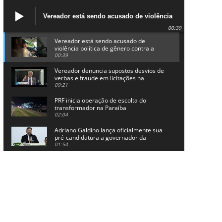
Vereador está sendo acusado de violência
política de gênero contra a prefeita Lucinha
00:39
da Saúde
Vereador está sendo acusado de
violência política de gênero contra a
prefeita Lucinha da Saúde
00:39
Vereador denuncia supostos desvios de
verbas e fraude em licitações na
Prefeitura de Alhandra
09:21
PRF inicia operação de escolta do
transformador na Paraíba
02:04
Adriano Galdino lança oficialmente sua
pré-candidatura a governador da
Paraíba
01:54
Chapa dos sonhos: Cícero agradece a
Galdino, mas defende unidade no
grupo do governador
00:53
Arthur Lira parabeniza Karla Pimentel
por sua reeleição em Conde
00:23
Aguinaldo Ribeiro destaca apoio do PP