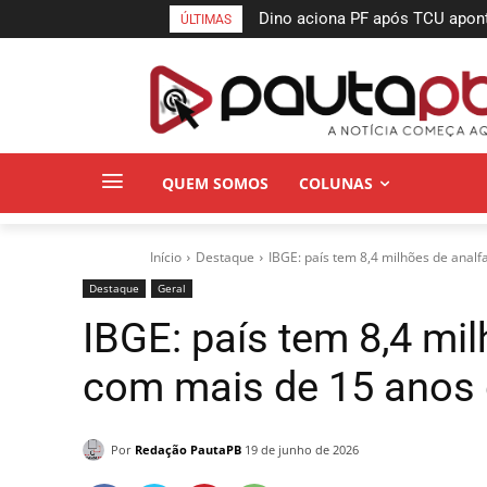
Dino aciona PF após TCU apontar
MPPB obtém liminar para gara
ÚLTIMAS
suspeitas
a incêndio do Espaço Cultural
QUEM SOMOS
COLUNAS
Início
Destaque
IBGE: país tem 8,4 milhões de analf
Destaque
Geral
IBGE: país tem 8,4 mi
com mais de 15 anos 
Por
Redação PautaPB
19 de junho de 2026