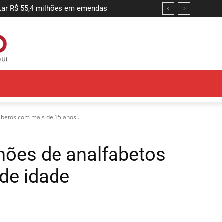
 R$ 55,4 milhões em emendas
ntir adequação do sistema de combate
abetos com mais de 15 anos...
lhões de analfabetos
de idade