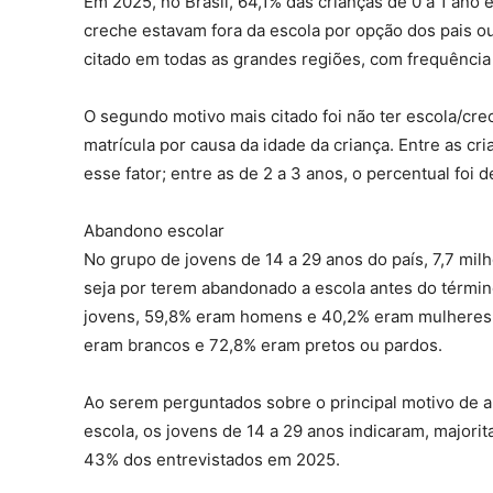
Em 2025, no Brasil, 64,1% das crianças de 0 a 1 ano
creche estavam fora da escola por opção dos pais 
citado em todas as grandes regiões, com frequência
O segundo motivo mais citado foi não ter escola/crec
matrícula por causa da idade da criança. Entre as cr
esse fator; entre as de 2 a 3 anos, o percentual foi 
Abandono escolar
No grupo de jovens de 14 a 29 anos do país, 7,7 mi
seja por terem abandonado a escola antes do térmi
jovens, 59,8% eram homens e 40,2% eram mulheres. 
eram brancos e 72,8% eram pretos ou pardos.
Ao serem perguntados sobre o principal motivo de 
escola, os jovens de 14 a 29 anos indicaram, majori
43% dos entrevistados em 2025.