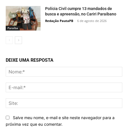
Polícia Civil cumpre 13 mandados de
busca e apreensão, no Cariri Paraibano
Redação PautaPB
-
6 de agosto de 2026
Paraí­ba
DEIXE UMA RESPOSTA
No
E-
mai
Sit
Salve meu nome, e-mail e site neste navegador para a
próxima vez que eu comentar.