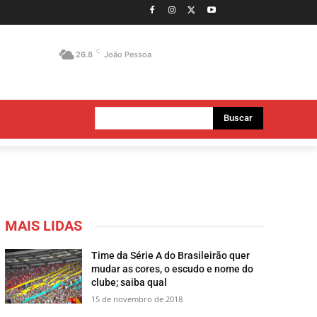
C
26.8
João Pessoa
Buscar
MAIS LIDAS
Time da Série A do Brasileirão quer
mudar as cores, o escudo e nome do
clube; saiba qual
15 de novembro de 2018