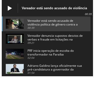
Vereador está sendo acusado de violência
política de gênero contra a prefeita Lucinha
00:39
da Saúde
Vereador está sendo acusado de
violência política de gênero contra a
prefeita Lucinha da Saúde
00:39
Vereador denuncia supostos desvios de
verbas e fraude em licitações na
Prefeitura de Alhandra
09:21
PRF inicia operação de escolta do
transformador na Paraíba
02:04
Adriano Galdino lança oficialmente sua
pré-candidatura a governador da
Paraíba
01:54
Chapa dos sonhos: Cícero agradece a
Galdino, mas defende unidade no
grupo do governador
00:53
Arthur Lira parabeniza Karla Pimentel
por sua reeleição em Conde
00:23
Aguinaldo Ribeiro destaca apoio do PP