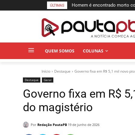
Homem é encontrado morto com 
Homem de 54 anos é encontrad
ÚLTIMAS
rodovia em Campina Grande
companheira é apontada como
QUEM SOMOS
COLUNAS
Início
Destaque
Governo fixa em R$ 5,1 mil novo pis
Destaque
Geral
Governo fixa em R$ 5,
do magistério
Por
Redação PautaPB
19 de junho de 2026