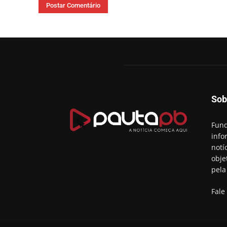
Sob
Fund
info
notí
obje
pela
Fale