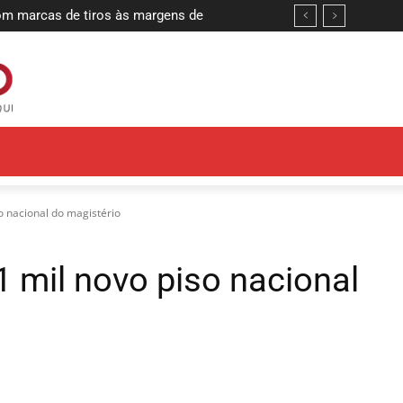
marcas de tiros às margens de
o morto em casa, na Paraíba, e
 suspeita
o nacional do magistério
1 mil novo piso nacional