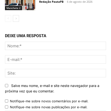
Redação PautaPB
-
6 de agosto de 2026
Manchete 2
DEIXE UMA RESPOSTA
No
E-
mai
Sit
Salve meu nome, e-mail e site neste navegador para a
próxima vez que eu comentar.
Notifique-me sobre novos comentários por e-mail.
Notifique-me sobre novas publicações por e-mail.