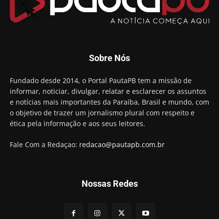
00:23
Aguinaldo Ribeiro destaca apoio do PP a Hugo
Motta presidir a Câmara Federal
01:21
Candidato a prefeito, Alexandre Coco Seco é
Sobre Nós
preso e faz vídeo na cadeia
01:58
Hugo Motta retira projeto que permitia bancos
Fundado desde 2014, o Portal PautaPB tem a missão de
"confiscar" dinheiro de clientes
informar, noticiar, divulgar, relatar e esclarecer os assuntos
01:49
e notícias mais importantes da Paraíba, Brasil e mundo, com
Descaso da gestão Panta deixa crianças e
o objetivo de trazer um jornalismo plural com respeito e
professoras 'ilhadas' em creche
ética pela informação e aos seus leitores.
00:16
Fale Com a Redaçao:
redacao@pautapb.com.br
Nossas Redes