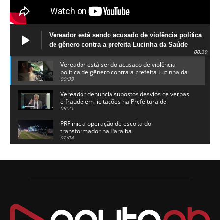
Vereador está sendo acusado de violência política
de gênero contra a prefeita Lucinha da Saúde
00:39
Vereador está sendo acusado de violência
política de gênero contra a prefeita Lucinha da
Saúde
00:39
Vereador denuncia supostos desvios de verbas
e fraude em licitações na Prefeitura de
Alhandra
09:21
PRF inicia operação de escolta do
transformador na Paraíba
02:04
Adriano Galdino lança oficialmente sua pré-
candidatura a governador da Paraíba
01:54
Chapa dos sonhos: Cícero agradece a Galdino,
mas defende unidade no grupo do governador
00:53
Arthur Lira parabeniza Karla Pimentel por sua
reeleição em Conde