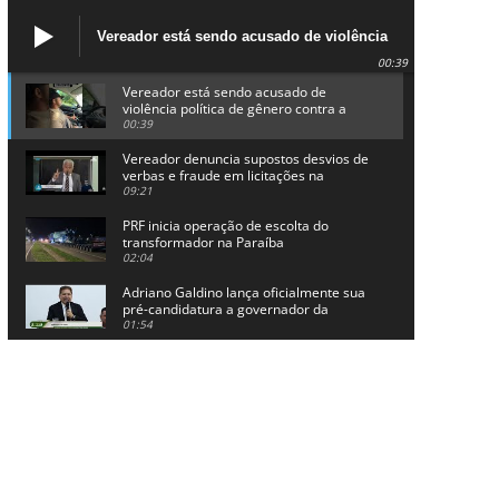
Vereador está sendo acusado de violência
política de gênero contra a prefeita Lucinha
00:39
da Saúde
Vereador está sendo acusado de
violência política de gênero contra a
prefeita Lucinha da Saúde
00:39
Vereador denuncia supostos desvios de
verbas e fraude em licitações na
Prefeitura de Alhandra
09:21
PRF inicia operação de escolta do
transformador na Paraíba
02:04
Adriano Galdino lança oficialmente sua
pré-candidatura a governador da
Paraíba
01:54
Chapa dos sonhos: Cícero agradece a
Galdino, mas defende unidade no
grupo do governador
00:53
Arthur Lira parabeniza Karla Pimentel
por sua reeleição em Conde
00:23
Aguinaldo Ribeiro destaca apoio do PP