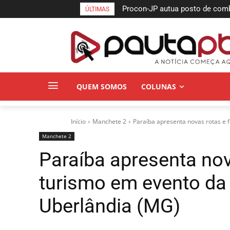
Procon-JP autua posto de combust
Semifinais da Taça das Favelas
ÚLTIMAS
no bairro da Torre
Pessoa neste sábado
QUEM SOMOS
COLUNAS
Início
Manchete 2
Paraíba apresenta novas rotas e f
Manchete 2
Paraíba apresenta nov
turismo em evento da
Uberlândia (MG)