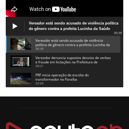
Vereador está sendo acusado de violência política
de gênero contra a prefeita Lucinha da Saúde
00:39
Vereador está sendo acusado de violência
política de gênero contra a prefeita Lucinha da
Saúde
00:39
Vereador denuncia supostos desvios de verbas
e fraude em licitações na Prefeitura de
Alhandra
09:21
PRF inicia operação de escolta do
transformador na Paraíba
02:04
Adriano Galdino lança oficialmente sua pré-
candidatura a governador da Paraíba
01:54
Chapa dos sonhos: Cícero agradece a Galdino,
mas defende unidade no grupo do governador
00:53
Arthur Lira parabeniza Karla Pimentel por sua