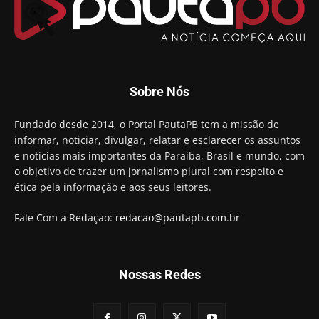
reeleição em Conde
00:23
Aguinaldo Ribeiro destaca apoio do PP a Hugo
Motta presidir a Câmara Federal
01:21
Candidato a prefeito, Alexandre Coco Seco é
Sobre Nós
preso e faz vídeo na cadeia
01:58
Hugo Motta retira projeto que permitia bancos
Fundado desde 2014, o Portal PautaPB tem a missão de
"confiscar" dinheiro de clientes
informar, noticiar, divulgar, relatar e esclarecer os assuntos
01:49
e notícias mais importantes da Paraíba, Brasil e mundo, com
Descaso da gestão Panta deixa crianças e
o objetivo de trazer um jornalismo plural com respeito e
professoras 'ilhadas' em creche
ética pela informação e aos seus leitores.
00:16
Fale Com a Redaçao:
redacao@pautapb.com.br
Nossas Redes