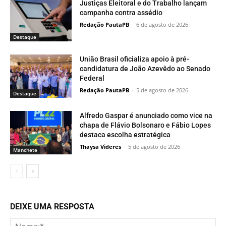
Justiças Eleitoral e do Trabalho lançam
campanha contra assédio
Redação PautaPB
-
6 de agosto de 2026
Destaque
União Brasil oficializa apoio à pré-
candidatura de João Azevêdo ao Senado
Federal
Redação PautaPB
-
5 de agosto de 2026
Destaque
Alfredo Gaspar é anunciado como vice na
chapa de Flávio Bolsonaro e Fábio Lopes
destaca escolha estratégica
Thaysa Videres
-
5 de agosto de 2026
Manchete
DEIXE UMA RESPOSTA
No