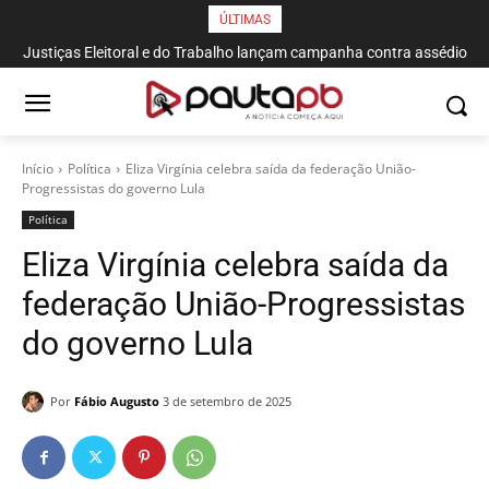
ÚLTIMAS
Justiças Eleitoral e do Trabalho lançam campanha contra assédio
Início
Política
Eliza Virgínia celebra saída da federação União-
Progressistas do governo Lula
Política
Eliza Virgínia celebra saída da
federação União-Progressistas
do governo Lula
Por
Fábio Augusto
3 de setembro de 2025