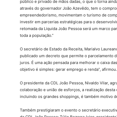
público e privado de mãos dadas, o que o torna aind
através do governador João Azevêdo, tem o compromi
empreendedorismo, movimentam o turismo de compr
investir em parcerias estratégicas para o desenvol
retomada da Liquida João Pessoa será um marco para
toda a população.”
O secretário de Estado da Receita, Marialvo Laurean
publicado um decreto que permite o parcelamento 
juros. É uma ação pensada para melhorar o caixa 
objetivo é simples: gerar emprego e renda”, afirmou.
O presidente da CDL João Pessoa, Nivaldo Vilar, ag
colaboração e união de esforços, a realização desta 
incluindo os grandes shoppings, é também motivo de
Também prestigiaram o evento o secretário executiv
da CDL João Pessoa: Túlio Bezerra (vice-presidente)