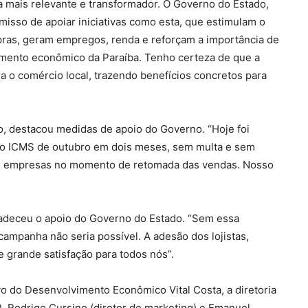
a mais relevante e transformador. O Governo do Estado,
sso de apoiar iniciativas como esta, que estimulam o
as, geram empregos, renda e reforçam a importância de
vimento econômico da Paraíba. Tenho certeza de que a
 o comércio local, trazendo benefícios concretos para
o, destacou medidas de apoio do Governo. “Hoje foi
do ICMS de outubro em dois meses, sem multa e sem
das empresas no momento de retomada das vendas. Nosso
radeceu o apoio do Governo do Estado. “Sem essa
campanha não seria possível. A adesão dos lojistas,
 grande satisfação para todos nós”.
o do Desenvolvimento Econômico Vital Costa, a diretoria
, Rodrigo Cursino (diretor de marketing) e Emanuel