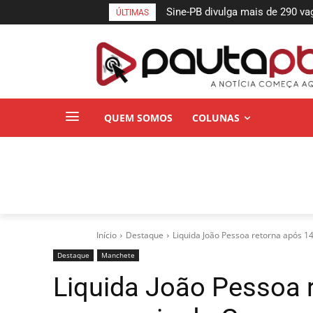
Sine-PB divulga mais de 290 vaga
Debate: Cícero se destaca ao
ÚLTIMAS
paraibanos
hídrica do Estado
QUEM SOMOS
COLUNAS
Início
Destaque
Liquida João Pessoa retorna após 1
Destaque
Manchete
Liquida João Pessoa 