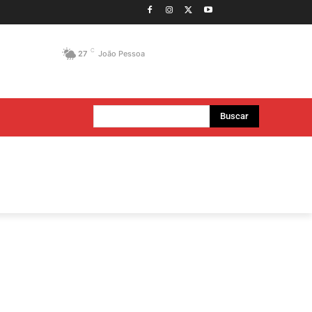
C
27
João Pessoa
Buscar