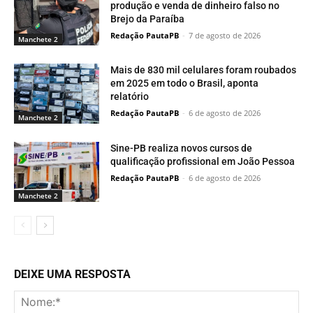
produção e venda de dinheiro falso no
Brejo da Paraíba
Redação PautaPB
-
7 de agosto de 2026
Manchete 2
Mais de 830 mil celulares foram roubados
em 2025 em todo o Brasil, aponta
relatório
Redação PautaPB
-
6 de agosto de 2026
Manchete 2
Sine-PB realiza novos cursos de
qualificação profissional em João Pessoa
Redação PautaPB
-
6 de agosto de 2026
Manchete 2
DEIXE UMA RESPOSTA
No