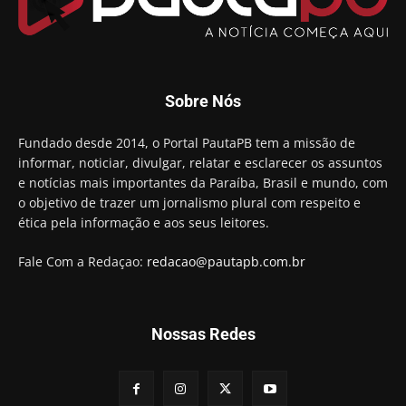
00:23
Aguinaldo Ribeiro destaca apoio do PP a Hugo
Motta presidir a Câmara Federal
01:21
Candidato a prefeito, Alexandre Coco Seco é
Sobre Nós
preso e faz vídeo na cadeia
01:58
Hugo Motta retira projeto que permitia bancos
Fundado desde 2014, o Portal PautaPB tem a missão de
"confiscar" dinheiro de clientes
informar, noticiar, divulgar, relatar e esclarecer os assuntos
01:49
e notícias mais importantes da Paraíba, Brasil e mundo, com
Descaso da gestão Panta deixa crianças e
o objetivo de trazer um jornalismo plural com respeito e
professoras 'ilhadas' em creche
ética pela informação e aos seus leitores.
00:16
Fale Com a Redaçao:
redacao@pautapb.com.br
Nossas Redes