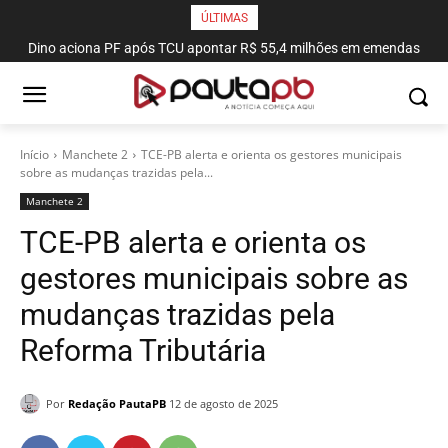
ÚLTIMAS
Dino aciona PF após TCU apontar R$ 55,4 milhões em emendas
suspeitas
Início
Manchete 2
TCE-PB alerta e orienta os gestores municipais
sobre as mudanças trazidas pela...
Manchete 2
TCE-PB alerta e orienta os
gestores municipais sobre as
mudanças trazidas pela
Reforma Tributária
Por
Redação PautaPB
12 de agosto de 2025