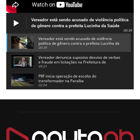
Vereador está sendo acusado de violência política
de gênero contra a prefeita Lucinha da Saúde
00:39
Vereador está sendo acusado de violência
política de gênero contra a prefeita Lucinha da
Saúde
00:39
Vereador denuncia supostos desvios de verbas
e fraude em licitações na Prefeitura de
Alhandra
09:21
PRF inicia operação de escolta do
transformador na Paraíba
02:04
Adriano Galdino lança oficialmente sua pré-
candidatura a governador da Paraíba
01:54
Chapa dos sonhos: Cícero agradece a Galdino,
mas defende unidade no grupo do governador
00:53
Arthur Lira parabeniza Karla Pimentel por sua
reeleição em Conde