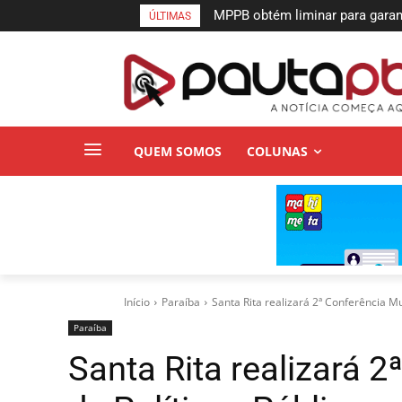
MPPB obtém liminar para gara
ÚLTIMAS
a incêndio do Espaço Cultural
QUEM SOMOS
COLUNAS
Início
Paraí­ba
Santa Rita realizará 2ª Conferência Mu
Paraí­ba
Santa Rita realizará 2