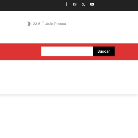
C
23.6
João Pessoa
Buscar