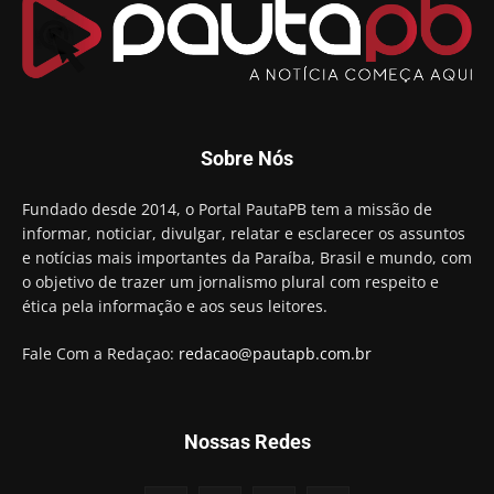
Arthur Lira parabeniza Karla Pimentel por sua
reeleição em Conde
00:23
Aguinaldo Ribeiro destaca apoio do PP a Hugo
Motta presidir a Câmara Federal
01:21
Candidato a prefeito, Alexandre Coco Seco é
Sobre Nós
preso e faz vídeo na cadeia
01:58
Hugo Motta retira projeto que permitia bancos
Fundado desde 2014, o Portal PautaPB tem a missão de
"confiscar" dinheiro de clientes
informar, noticiar, divulgar, relatar e esclarecer os assuntos
01:49
e notícias mais importantes da Paraíba, Brasil e mundo, com
Descaso da gestão Panta deixa crianças e
o objetivo de trazer um jornalismo plural com respeito e
professoras 'ilhadas' em creche
ética pela informação e aos seus leitores.
00:16
Fale Com a Redaçao:
redacao@pautapb.com.br
Nossas Redes