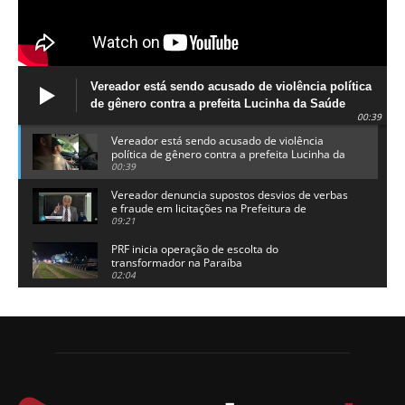
Vereador está sendo acusado de violência política
de gênero contra a prefeita Lucinha da Saúde
00:39
Vereador está sendo acusado de violência
política de gênero contra a prefeita Lucinha da
Saúde
00:39
Vereador denuncia supostos desvios de verbas
e fraude em licitações na Prefeitura de
Alhandra
09:21
PRF inicia operação de escolta do
transformador na Paraíba
02:04
Adriano Galdino lança oficialmente sua pré-
candidatura a governador da Paraíba
01:54
Chapa dos sonhos: Cícero agradece a Galdino,
mas defende unidade no grupo do governador
00:53