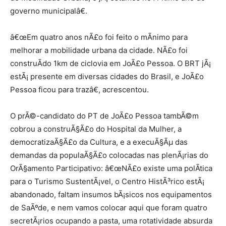
governo municipalâ€.
â€œEm quatro anos nÃ£o foi feito o mÃ­nimo para
melhorar a mobilidade urbana da cidade. NÃ£o foi
construÃ­do 1km de ciclovia em JoÃ£o Pessoa. O BRT jÃ¡
estÃ¡ presente em diversas cidades do Brasil, e JoÃ£o
Pessoa ficou para trazâ€, acrescentou.
O prÃ©-candidato do PT de JoÃ£o Pessoa tambÃ©m
cobrou a construÃ§Ã£o do Hospital da Mulher, a
democratizaÃ§Ã£o da Cultura, e a execuÃ§Ãµ das
demandas da populaÃ§Ã£o colocadas nas plenÃ¡rias do
OrÃ§amento Participativo: â€œNÃ£o existe uma polÃ­tica
para o Turismo SustentÃ¡vel, o Centro HistÃ³rico estÃ¡
abandonado, faltam insumos bÃ¡sicos nos equipamentos
de SaÃºde, e nem vamos colocar aqui que foram quatro
secretÃ¡rios ocupando a pasta, uma rotatividade absurda