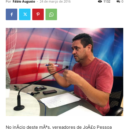
Por
Fábio Augusto
-
24 de março de 2016
1132
0
No inÃ­cio deste mÃªs, vereadores de JoÃ£o Pessoa