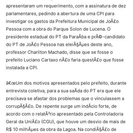
apresentaram um requerimento, com a assinatura de dez
parlamentares, pedindo a abertura de uma CPI para
investigar os gastos da Prefeitura Municipal de JoÃ£o
Pessoa com a obra do Parque Solon de Lucena. O
presidente estadual do PT da ParaÃ­ba e prÃ©-candidato
do PT de JoÃ£o Pessoa nas eleiÃ§Ãµes deste ano,
professor Charliton Machado, disse que se fosse o
prefeito Luciano Cartaxo nÃ£o faria questÃ£o que fosse
instalada a CPI.
â€œUm dos motivos apresentados pelo prefeito, durante
entrevista coletiva, para a sua saÃ­da do PT era que ele
precisava se afastar dos problemas que o vinculassem a
corrupÃ§Ã£o. De repente surge um indÃ­cio forte, de
acordo com o relatÃ³rio apresentado pela Controladoria
Geral da UniÃ£o (CGU), que houve um desvio de mais de
R$ 10 milhÃµes da obra da Lagoa. Na condiÃ§Ã£o de