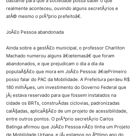
bastante para que a sociedade possa saber o que
realmente aconteceu, ouvindo alguns secretÃ¡rios e
atÃ© mesmo o prÃ³prio prefeitoâ€.
JoÃ£o Pessoa abandonada
Ainda sobre a gestÃ£o municipal, o professor Charliton
Machado numerou alguns â€œtemasâ€ que foram
abandonados, e que prejudicam o dia a dia da
populaÃ§Ã£o que mora em JoÃ£o Pessoa: â€œPrimeiro
posso falar do PAC da Mobilidade. A Prefeitura perdeu R$
180 milhÃµes, um investimento do Governo Federal que
jÃ¡ estava reservado para que fossem instalados na
cidade os BRTs, construÃ­das ciclovias, padronizadas
calÃ§adas, aplicaÃ§Ã£o de um projeto de acessibilidade,
entre outros pontos. O prÃ³prio secretÃ¡rio Carlos
Batinga afirmou que JoÃ£o Pessoa nÃ£o tinha um Projeto
de Mobilidade Urbana, e jÃ¡ estamos no Ãºltimo ano do