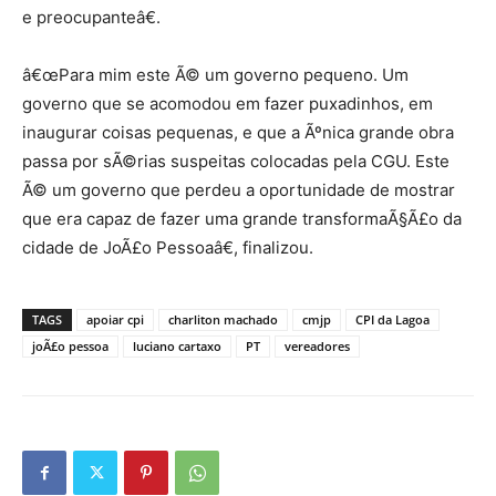
e preocupanteâ€.
â€œPara mim este Ã© um governo pequeno. Um
governo que se acomodou em fazer puxadinhos, em
inaugurar coisas pequenas, e que a Ãºnica grande obra
passa por sÃ©rias suspeitas colocadas pela CGU. Este
Ã© um governo que perdeu a oportunidade de mostrar
que era capaz de fazer uma grande transformaÃ§Ã£o da
cidade de JoÃ£o Pessoaâ€, finalizou.
TAGS
apoiar cpi
charliton machado
cmjp
CPI da Lagoa
joÃ£o pessoa
luciano cartaxo
PT
vereadores