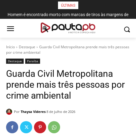
ÚLTIMAS
Homem é encontrado morto com marcas de tiros às margens de
rodovia em Campina Grande
Início
Destaque
Guarda Civil Metropolitana prende mais três pessoas
por crime ambiental
Destaque
Paraí­ba
Guarda Civil Metropolitana
prende mais três pessoas por
crime ambiental
Por
Thaysa Videres
8 de julho de 2026