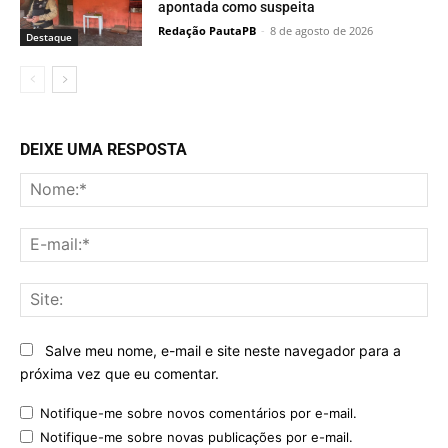
apontada como suspeita
Redação PautaPB
-
8 de agosto de 2026
Destaque
DEIXE UMA RESPOSTA
No
E-
mai
Sit
Salve meu nome, e-mail e site neste navegador para a
próxima vez que eu comentar.
Notifique-me sobre novos comentários por e-mail.
Notifique-me sobre novas publicações por e-mail.