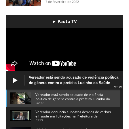
7 de fevereiro de 2022
► Pauta TV
Vereador está sendo acusado de violência política
de gênero contra a prefeita Lucinha da Saúde
00:39
Vereador está sendo acusado de violência
política de gênero contra a prefeita Lucinha da
Saúde
00:39
Vereador denuncia supostos desvios de verbas
e fraude em licitações na Prefeitura de
Alhandra
09:21