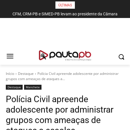
ÚLTIMAS
CFM, CRM-PB e SIMED-PB levam ao presidente da Câmara
pautas sobre proficiência médica, piso salarial e violência contra
profissionais de saúde
Início
Destaque
Polícia Civil apreende adolescente por administrar
grupos com ameaças de ataques a...
Destaque
Manchete
Polícia Civil apreende
adolescente por administrar
grupos com ameaças de