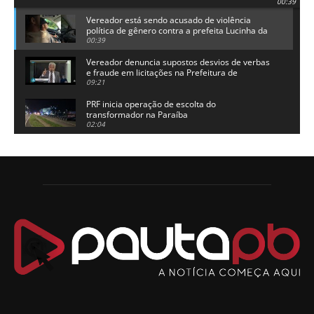
00:39
Vereador está sendo acusado de violência
política de gênero contra a prefeita Lucinha da
Saúde
00:39
Vereador denuncia supostos desvios de verbas
e fraude em licitações na Prefeitura de
Alhandra
09:21
PRF inicia operação de escolta do
transformador na Paraíba
02:04
Adriano Galdino lança oficialmente sua pré-
candidatura a governador da Paraíba
01:54
Chapa dos sonhos: Cícero agradece a Galdino,
mas defende unidade no grupo do governador
00:53
Arthur Lira parabeniza Karla Pimentel por sua
reeleição em Conde
00:23
Aguinaldo Ribeiro destaca apoio do PP a Hugo
Motta presidir a Câmara Federal
01:21