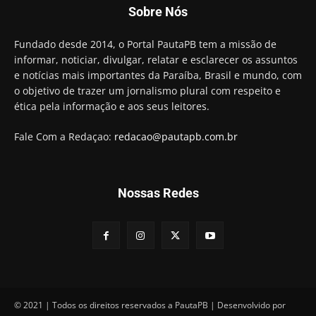
Candidato a prefeito, Alexandre Coco Seco é
Sobre Nós
preso e faz vídeo na cadeia
01:58
Hugo Motta retira projeto que permitia bancos
Fundado desde 2014, o Portal PautaPB tem a missão de
"confiscar" dinheiro de clientes
informar, noticiar, divulgar, relatar e esclarecer os assuntos
01:49
e notícias mais importantes da Paraíba, Brasil e mundo, com
Descaso da gestão Panta deixa crianças e
o objetivo de trazer um jornalismo plural com respeito e
professoras 'ilhadas' em creche
ética pela informação e aos seus leitores.
00:16
Fale Com a Redaçao:
redacao@pautapb.com.br
Nossas Redes
© 2021 | Todos os direitos reservados a PautaPB | Desenvolvido por