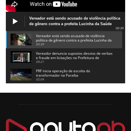
Vereador está sendo acusado de violência política
de gênero contra a prefeita Lucinha da Saúde
00:39
Vereador está sendo acusado de violência
política de gênero contra a prefeita Lucinha da
Saúde
00:39
Vereador denuncia supostos desvios de verbas
e fraude em licitações na Prefeitura de
Alhandra
09:21
PRF inicia operação de escolta do
transformador na Paraíba
02:04
Adriano Galdino lança oficialmente sua pré-
candidatura a governador da Paraíba
01:54
Chapa dos sonhos: Cícero agradece a Galdino,
mas defende unidade no grupo do governador
00:53
Arthur Lira parabeniza Karla Pimentel por sua
reeleição em Conde