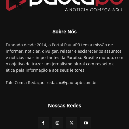
00:23
Aguinaldo Ribeiro destaca apoio do PP a Hugo
Motta presidir a Câmara Federal
01:21
Candidato a prefeito, Alexandre Coco Seco é
Sobre Nós
preso e faz vídeo na cadeia
01:58
Hugo Motta retira projeto que permitia bancos
Fundado desde 2014, o Portal PautaPB tem a missão de
"confiscar" dinheiro de clientes
informar, noticiar, divulgar, relatar e esclarecer os assuntos
01:49
e notícias mais importantes da Paraíba, Brasil e mundo, com
Descaso da gestão Panta deixa crianças e
o objetivo de trazer um jornalismo plural com respeito e
professoras 'ilhadas' em creche
ética pela informação e aos seus leitores.
00:16
Fale Com a Redaçao:
redacao@pautapb.com.br
Nossas Redes