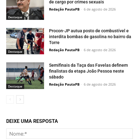
de cargo por crimes sexuais
Redação PautaPB
-
6 de agosto de 2026
Destaque
Procon-JP autua posto de combustível e
interdita bombas de gasolina no bairro da
Torre
Redação PautaPB
-
6 de agosto de 2026
Destaque
Semifinais da Taça das Favelas definem
finalistas da etapa João Pessoa neste
sábado
Redação PautaPB
-
6 de agosto de 2026
Destaque
DEIXE UMA RESPOSTA
No