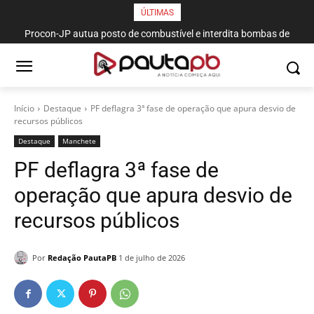
ÚLTIMAS
Procon-JP autua posto de combustível e interdita bombas de
gasolina no bairro da Torre
Início
Destaque
PF deflagra 3ª fase de operação que apura desvio de
recursos públicos
Destaque
Manchete
PF deflagra 3ª fase de
operação que apura desvio de
recursos públicos
Por
Redação PautaPB
1 de julho de 2026