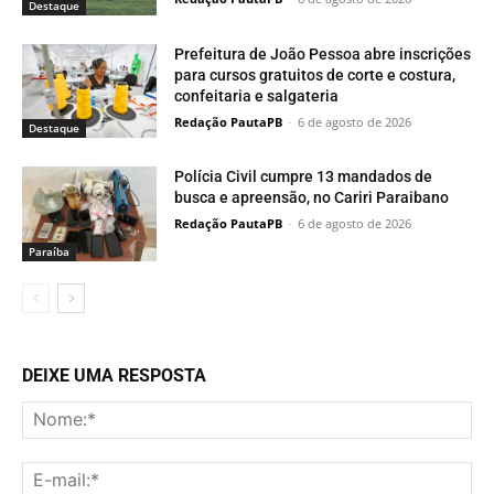
Destaque
Prefeitura de João Pessoa abre inscrições
para cursos gratuitos de corte e costura,
confeitaria e salgateria
Redação PautaPB
-
6 de agosto de 2026
Destaque
Polícia Civil cumpre 13 mandados de
busca e apreensão, no Cariri Paraibano
Redação PautaPB
-
6 de agosto de 2026
Paraí­ba
DEIXE UMA RESPOSTA
No
E-