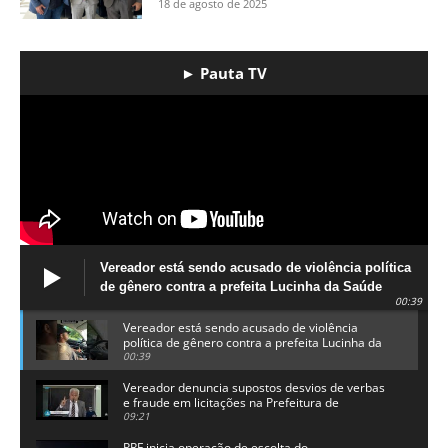
18 de agosto de 2025
► Pauta TV
Vereador está sendo acusado de violência política
de gênero contra a prefeita Lucinha da Saúde
00:39
Vereador está sendo acusado de violência
política de gênero contra a prefeita Lucinha da
Saúde
00:39
Vereador denuncia supostos desvios de verbas
e fraude em licitações na Prefeitura de
Alhandra
09:21
PRF inicia operação de escolta do