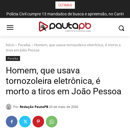
ÚLTIMAS
Polícia Civil cumpre 13 mandados de busca e apreensão, no Cariri
Paraibano
Início
Paraí­ba
Homem, que usava tornozoleira eletrônica, é morto a
tiros em João Pessoa
Paraí­ba
Homem, que usava
tornozoleira eletrônica, é
morto a tiros em João Pessoa
Por
Redação PautaPB
20 de maio de 2026