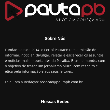
Arthur Lira parabeniza Karla Pimentel por sua
reeleição em Conde
00:23
Aguinaldo Ribeiro destaca apoio do PP a Hugo
Motta presidir a Câmara Federal
01:21
Candidato a prefeito, Alexandre Coco Seco é
Sobre Nós
preso e faz vídeo na cadeia
01:58
Hugo Motta retira projeto que permitia bancos
Fundado desde 2014, o Portal PautaPB tem a missão de
"confiscar" dinheiro de clientes
informar, noticiar, divulgar, relatar e esclarecer os assuntos
01:49
e notícias mais importantes da Paraíba, Brasil e mundo, com
Descaso da gestão Panta deixa crianças e
o objetivo de trazer um jornalismo plural com respeito e
professoras 'ilhadas' em creche
ética pela informação e aos seus leitores.
00:16
Fale Com a Redaçao:
redacao@pautapb.com.br
Nossas Redes