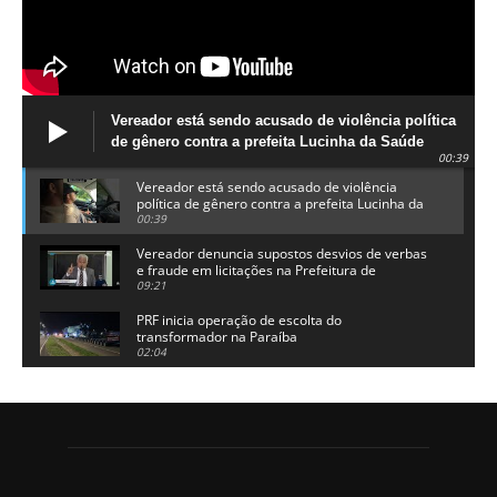
Vereador está sendo acusado de violência política
de gênero contra a prefeita Lucinha da Saúde
00:39
Vereador está sendo acusado de violência
política de gênero contra a prefeita Lucinha da
Saúde
00:39
Vereador denuncia supostos desvios de verbas
e fraude em licitações na Prefeitura de
Alhandra
09:21
PRF inicia operação de escolta do
transformador na Paraíba
02:04
Adriano Galdino lança oficialmente sua pré-
candidatura a governador da Paraíba
01:54
Chapa dos sonhos: Cícero agradece a Galdino,
mas defende unidade no grupo do governador
00:53