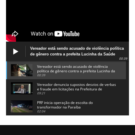
Vereador está sendo acusado de violência política
de gênero contra a prefeita Lucinha da Saúde
00:39
Vereador está sendo acusado de violência
política de gênero contra a prefeita Lucinha da
Saúde
00:39
Vereador denuncia supostos desvios de verbas
e fraude em licitações na Prefeitura de
Alhandra
09:21
PRF inicia operação de escolta do
transformador na Paraíba
02:04
Adriano Galdino lança oficialmente sua pré-
candidatura a governador da Paraíba
01:54