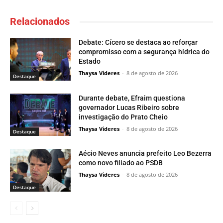
Relacionados
Debate: Cícero se destaca ao reforçar
compromisso com a segurança hídrica do
Estado
Thaysa Videres
-
8 de agosto de 2026
Destaque
Durante debate, Efraim questiona
governador Lucas Ribeiro sobre
investigação do Prato Cheio
Thaysa Videres
-
8 de agosto de 2026
Destaque
Aécio Neves anuncia prefeito Leo Bezerra
como novo filiado ao PSDB
Thaysa Videres
-
8 de agosto de 2026
Destaque