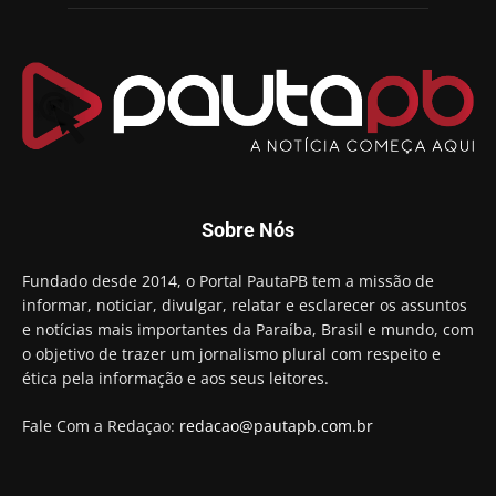
Chapa dos sonhos: Cícero agradece a Galdino,
mas defende unidade no grupo do governador
00:53
Arthur Lira parabeniza Karla Pimentel por sua
reeleição em Conde
00:23
Aguinaldo Ribeiro destaca apoio do PP a Hugo
Motta presidir a Câmara Federal
01:21
Candidato a prefeito, Alexandre Coco Seco é
Sobre Nós
preso e faz vídeo na cadeia
01:58
Hugo Motta retira projeto que permitia bancos
Fundado desde 2014, o Portal PautaPB tem a missão de
"confiscar" dinheiro de clientes
informar, noticiar, divulgar, relatar e esclarecer os assuntos
01:49
e notícias mais importantes da Paraíba, Brasil e mundo, com
Descaso da gestão Panta deixa crianças e
o objetivo de trazer um jornalismo plural com respeito e
professoras 'ilhadas' em creche
ética pela informação e aos seus leitores.
00:16
Fale Com a Redaçao:
redacao@pautapb.com.br