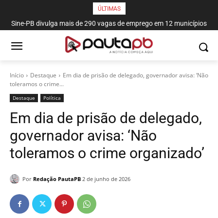
ÚLTIMAS
Sine-PB divulga mais de 290 vagas de emprego em 12 municípios
paraibanos
Início
Destaque
Em dia de prisão de delegado, governador avisa: ‘Não
toleramos o crime...
Destaque
Política
Em dia de prisão de delegado,
governador avisa: ‘Não
toleramos o crime organizado’
Por
Redação PautaPB
2 de junho de 2026