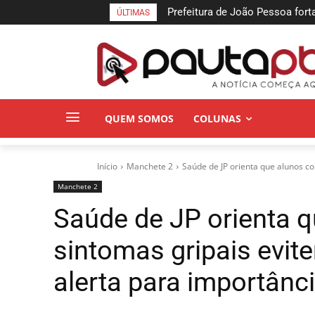
Prefeitura de João Pessoa fortale
Solicitação da Carteira de Fib
ÚLTIMAS
entende que acolher é salvar vida
pelo aplicativo João Pessoa n
QUEM SOMOS
COLUNAS
Início
Manchete 2
Saúde de JP orienta que alunos co
Manchete 2
Saúde de JP orienta 
sintomas gripais evit
alerta para importânc