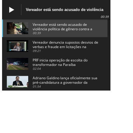
Vereador está sendo acusado de violência
política de gênero contra a prefeita Lucinha
00:39
da Saúde
Vereador está sendo acusado de
violência política de gênero contra a
prefeita Lucinha da Saúde
00:39
Vereador denuncia supostos desvios de
verbas e fraude em licitações na
Prefeitura de Alhandra
09:21
PRF inicia operação de escolta do
transformador na Paraíba
02:04
Adriano Galdino lança oficialmente sua
pré-candidatura a governador da
Paraíba
01:54
Chapa dos sonhos: Cícero agradece a
Galdino, mas defende unidade no
grupo do governador
00:53
Arthur Lira parabeniza Karla Pimentel
por sua reeleição em Conde
00:23
Aguinaldo Ribeiro destaca apoio do PP