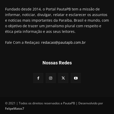
01:58
Hugo Motta retira projeto que permitia bancos
Fundado desde 2014, o Portal PautaPB tem a missão de
"confiscar" dinheiro de clientes
informar, noticiar, divulgar, relatar e esclarecer os assuntos
01:49
e notícias mais importantes da Paraíba, Brasil e mundo, com
Descaso da gestão Panta deixa crianças e
o objetivo de trazer um jornalismo plural com respeito e
professoras 'ilhadas' em creche
ética pela informação e aos seus leitores.
00:16
Fale Com a Redaçao:
redacao@pautapb.com.br
Nossas Redes
© 2021 | Todos os direitos reservados a PautaPB | Desenvolvido por
FelipeMatos7