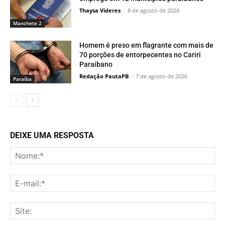
Thaysa Videres
-
8 de agosto de 2026
Manchete 2
Homem é preso em flagrante com mais de
70 porções de entorpecentes no Cariri
Paraibano
Redação PautaPB
-
7 de agosto de 2026
Paraí­ba
DEIXE UMA RESPOSTA
No
E-
mai
Sit