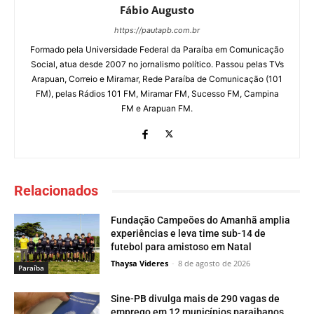
Fábio Augusto
https://pautapb.com.br
Formado pela Universidade Federal da Paraíba em Comunicação
Social, atua desde 2007 no jornalismo político. Passou pelas TVs
Arapuan, Correio e Miramar, Rede Paraíba de Comunicação (101
FM), pelas Rádios 101 FM, Miramar FM, Sucesso FM, Campina
FM e Arapuan FM.
Relacionados
Fundação Campeões do Amanhã amplia
experiências e leva time sub-14 de
futebol para amistoso em Natal
Thaysa Videres
-
8 de agosto de 2026
Paraí­ba
Sine-PB divulga mais de 290 vagas de
emprego em 12 municípios paraibanos