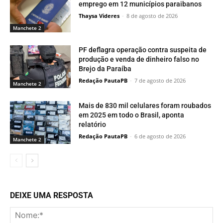
emprego em 12 municípios paraibanos
Thaysa Videres
-
8 de agosto de 2026
Manchete 2
PF deflagra operação contra suspeita de
produção e venda de dinheiro falso no
Brejo da Paraíba
Redação PautaPB
-
7 de agosto de 2026
Manchete 2
Mais de 830 mil celulares foram roubados
em 2025 em todo o Brasil, aponta
relatório
Redação PautaPB
-
6 de agosto de 2026
Manchete 2
DEIXE UMA RESPOSTA
No