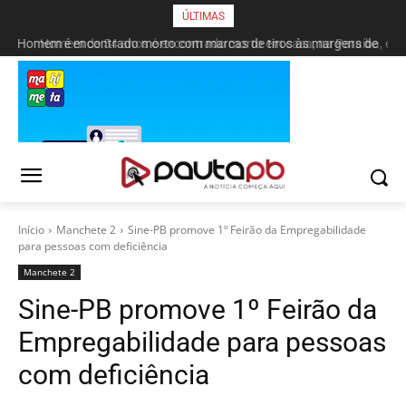
ÚLTIMAS
Homem é encontrado morto com marcas de tiros às margens de
Homem de 54 anos é encontrado morto em casa, na Paraíba, e
companheira é apontada como suspeita
rodovia em Campina Grande
Início
Manchete 2
Sine-PB promove 1º Feirão da Empregabilidade
para pessoas com deficiência
Manchete 2
Sine-PB promove 1º Feirão da
Empregabilidade para pessoas
com deficiência