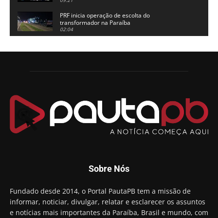
Alhandra
PRF inicia operação de escolta do
transformador na Paraíba
02:04
Adriano Galdino lança oficialmente sua pré-
candidatura a governador da Paraíba
01:54
Chapa dos sonhos: Cícero agradece a Galdino,
mas defende unidade no grupo do governador
00:53
Arthur Lira parabeniza Karla Pimentel por sua
reeleição em Conde
00:23
Aguinaldo Ribeiro destaca apoio do PP a Hugo
Motta presidir a Câmara Federal
01:21
Candidato a prefeito, Alexandre Coco Seco é
Sobre Nós
preso e faz vídeo na cadeia
01:58
Hugo Motta retira projeto que permitia bancos
Fundado desde 2014, o Portal PautaPB tem a missão de
"confiscar" dinheiro de clientes
informar, noticiar, divulgar, relatar e esclarecer os assuntos
01:49
e notícias mais importantes da Paraíba, Brasil e mundo, com