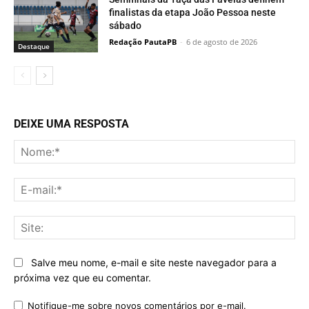
finalistas da etapa João Pessoa neste
sábado
Redação PautaPB
-
6 de agosto de 2026
Destaque
DEIXE UMA RESPOSTA
No
E-
mai
Sit
Salve meu nome, e-mail e site neste navegador para a
próxima vez que eu comentar.
Notifique-me sobre novos comentários por e-mail.