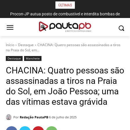
ÚLTIMAS
Procon-JP autua posto de combustível e interdita bombas de
gasolina no bairro da Torre
Início
Destaque
CHACINA: Quatro pessoas são assassinadas a tiros
na Praia do Sol, em...
Destaque
Manchete
CHACINA: Quatro pessoas são
assassinadas a tiros na Praia
do Sol, em João Pessoa; uma
das vítimas estava grávida
Por
Redação PautaPB
6 de julho de 2025