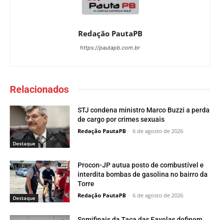
Redação PautaPB
https://pautapb.com.br
Relacionados
STJ condena ministro Marco Buzzi a perda
de cargo por crimes sexuais
Redação PautaPB
-
6 de agosto de 2026
Destaque
Procon-JP autua posto de combustível e
interdita bombas de gasolina no bairro da
Torre
Redação PautaPB
-
6 de agosto de 2026
Destaque
Semifinais da Taça das Favelas definem