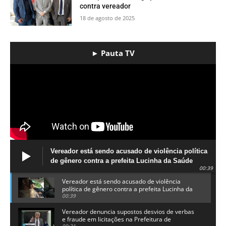
contra vereador
18 de agosto de 2025
► Pauta TV
Vereador está sendo acusado de violência política
de gênero contra a prefeita Lucinha da Saúde
00:39
Vereador está sendo acusado de violência
política de gênero contra a prefeita Lucinha da
Saúde
00:39
Vereador denuncia supostos desvios de verbas
e fraude em licitações na Prefeitura de
09:21