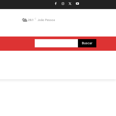
C
26.1
João Pessoa
Buscar