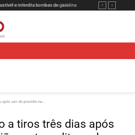
 definem finalistas da etapa João
após sair do presídio na...
a tiros três dias após