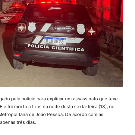
igado pela polícia para explicar um assassinato que teve
 foi morto a tiros na noite desta sexta-feira (13), no
o Metropolitana de João Pessoa. De acordo com as
 apenas três dias.