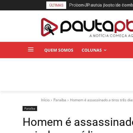
Semifinais da Taça das Favelas
ÚLTIMAS
Pessoa neste sábado
QUEM SOMOS
COLUNAS
Início
Paraí­ba
Homem é assassinado a tiros três dias 
Paraí­ba
Homem é assassinado 