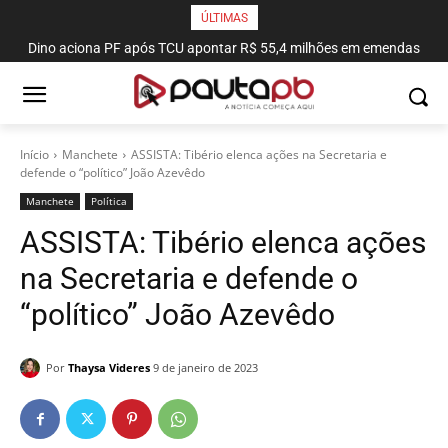
ÚLTIMAS
Dino aciona PF após TCU apontar R$ 55,4 milhões em emendas
suspeitas
Início
Manchete
ASSISTA: Tibério elenca ações na Secretaria e
defende o “político” João Azevêdo
Manchete
Política
ASSISTA: Tibério elenca ações
na Secretaria e defende o
“político” João Azevêdo
Por
Thaysa Videres
9 de janeiro de 2023