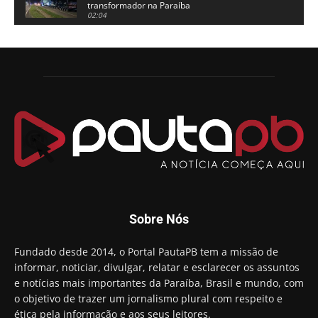
transformador na Paraíba
02:04
Adriano Galdino lança oficialmente sua pré-
candidatura a governador da Paraíba
01:54
Chapa dos sonhos: Cícero agradece a Galdino,
mas defende unidade no grupo do governador
00:53
Arthur Lira parabeniza Karla Pimentel por sua
reeleição em Conde
00:23
Aguinaldo Ribeiro destaca apoio do PP a Hugo
Motta presidir a Câmara Federal
01:21
Candidato a prefeito, Alexandre Coco Seco é
Sobre Nós
preso e faz vídeo na cadeia
01:58
Hugo Motta retira projeto que permitia bancos
Fundado desde 2014, o Portal PautaPB tem a missão de
"confiscar" dinheiro de clientes
informar, noticiar, divulgar, relatar e esclarecer os assuntos
01:49
e notícias mais importantes da Paraíba, Brasil e mundo, com
Descaso da gestão Panta deixa crianças e
o objetivo de trazer um jornalismo plural com respeito e
professoras 'ilhadas' em creche
ética pela informação e aos seus leitores.
00:16