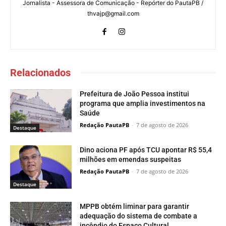
Jornalista - Assessora de Comunicação - Repórter do PautaPB /
thvajp@gmail.com
Relacionados
Prefeitura de João Pessoa institui
programa que amplia investimentos na
Saúde
Redação PautaPB
-
7 de agosto de 2026
Destaque
Dino aciona PF após TCU apontar R$ 55,4
milhões em emendas suspeitas
Redação PautaPB
-
7 de agosto de 2026
Destaque
MPPB obtém liminar para garantir
adequação do sistema de combate a
incêndio do Espaço Cultural