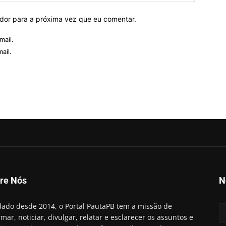
ador para a próxima vez que eu comentar.
mail.
ail.
re Nós
N
ado desde 2014, o Portal PautaPB tem a missão de
rmar, noticiar, divulgar, relatar e esclarecer os assuntos e