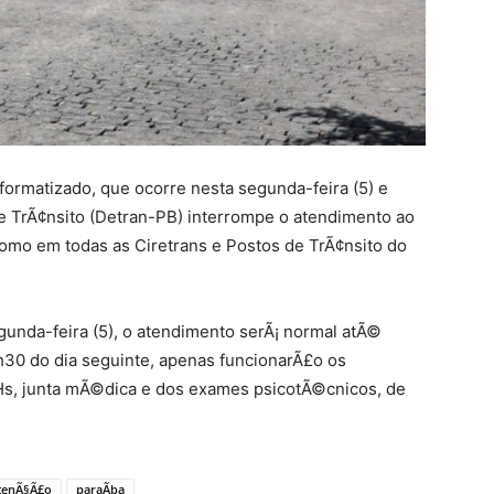
ormatizado, que ocorre nesta segunda-feira (5) e
de TrÃ¢nsito (Detran-PB) interrompe o atendimento ao
omo em todas as Ciretrans e Postos de TrÃ¢nsito do
unda-feira (5), o atendimento serÃ¡ normal atÃ©
6h30 do dia seguinte, apenas funcionarÃ£o os
Hs, junta mÃ©dica e dos exames psicotÃ©cnicos, de
enÃ§Ã£o
paraÃ­ba