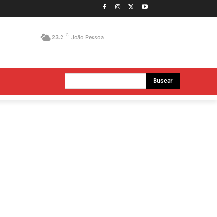
C
23.2
João Pessoa
Buscar