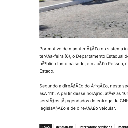
Por motivo de manutenÃ§Ã£o no sistema inf
terÃ§a-feira (6), o Departamento Estadual 
pÃºblico tanto na sede, em JoÃ£o Pessoa, c
Estado.
Segundo a direÃ§Ã£o do Ã³rgÃ£o, nesta seg
asÂ 11h. A partir desse horÃ¡rio, atÃ© as 1
serviÃ§os jÃ¡ agendados de entrega de CN
legislaÃ§Ã£o e de direÃ§Ã£o veicular.
TAGS
dentran-pb
interrompe serviÃ§os
manut