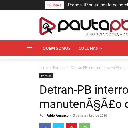
Procon-JP autua posto de combu
ÚLTIMAS
no bairro da Torre
QUEM SOMOS
COLUNAS
Início
Paraí­ba
Detran-PB interrompe serviÃ§os p
Paraí­ba
Detran-PB interr
manutenÃ§Ã£o d
Por
Fábio Augusto
-
5 de setembro de 2016