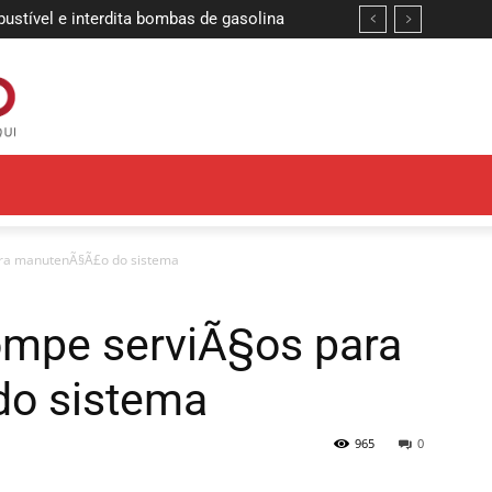
stível e interdita bombas de gasolina
ara manutenÃ§Ã£o do sistema
ompe serviÃ§os para
o sistema
965
0