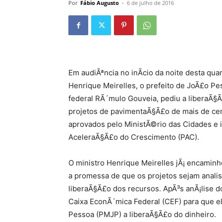
Por
Fábio Augusto
-
6 de julho de 2016
Em audiÃªncia no inÃ­cio da noite desta quar
Henrique Meirelles, o prefeito de JoÃ£o 
federal RÃ´mulo Gouveia, pediu a liberaÃ§
projetos de pavimentaÃ§Ã£o de mais de cem 
aprovados pelo MinistÃ©rio das Cidades e
AceleraÃ§Ã£o do Crescimento (PAC).
O ministro Henrique Meirelles jÃ¡ encaminh
a promessa de que os projetos sejam anali
liberaÃ§Ã£o dos recursos. ApÃ³s anÃ¡lise d
Caixa EconÃ´mica Federal (CEF) para que el
Pessoa (PMJP) a liberaÃ§Ã£o do dinheiro.