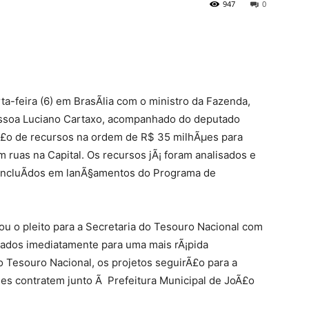
947
0
ta-feira (6) em BrasÃ­lia com o ministro da Fazenda,
Pessoa Luciano Cartaxo, acompanhado do deputado
Ã£o de recursos na ordem de R$ 35 milhÃµes para
ruas na Capital. Os recursos jÃ¡ foram analisados e
 incluÃ­dos em lanÃ§amentos do Programa de
ou o pleito para a Secretaria do Tesouro Nacional com
sados imediatamente para uma mais rÃ¡pida
o Tesouro Nacional, os projetos seguirÃ£o para a
es contratem junto Ã Prefeitura Municipal de JoÃ£o