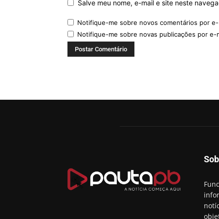
Salve meu nome, e-mail e site neste naveg
Notifique-me sobre novos comentários por e-
Notifique-me sobre novas publicações por e-m
Sob
Fund
info
notí
obje