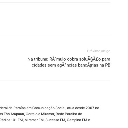
Próximo artigo
Na tribuna: RÃ´mulo cobra soluÃ§Ã£o para
cidades sem agÃªncias bancÃ¡rias na PB
deral da Paraíba em Comunicação Social, atua desde 2007 no
las TVs Arapuan, Correio e Miramar, Rede Paraíba de
 Rádios 101 FM, Miramar FM, Sucesso FM, Campina FM e