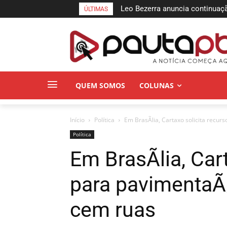
Leo Bezerra anuncia continuaç
ÚLTIMAS
de Lucena até domingo
QUEM SOMOS
COLUNAS
Início
Política
Em BrasÃ­lia, Cartaxo solicita recu
Política
Em BrasÃ­lia, Car
para pavimentaÃ
cem ruas