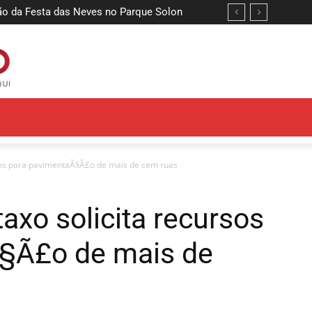
ão da Festa das Neves no Parque Solon
rsos para pavimentaÃ§Ã£o de mais de cem ruas
taxo solicita recursos
§Ã£o de mais de