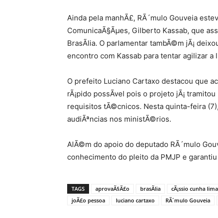
Ainda pela manhÃ£, RÃ´mulo Gouveia esteve
ComunicaÃ§Ãµes, Gilberto Kassab, que ass
BrasÃ­lia. O parlamentar tambÃ©m jÃ¡ deix
encontro com Kassab para tentar agilizar a
O prefeito Luciano Cartaxo destacou que ac
rÃ¡pido possÃ­vel pois o projeto jÃ¡ tramit
requisitos tÃ©cnicos. Nesta quinta-feira (7
audiÃªncias nos ministÃ©rios.
AlÃ©m do apoio do deputado RÃ´mulo Gou
conhecimento do pleito da PMJP e garantiu
TAGS
aprovaÃ§Ã£o
brasÃ­lia
cÃ¡ssio cunha lima
joÃ£o pessoa
luciano cartaxo
RÃ´mulo Gouveia