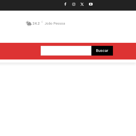
C
24.2
João Pessoa
Buscar