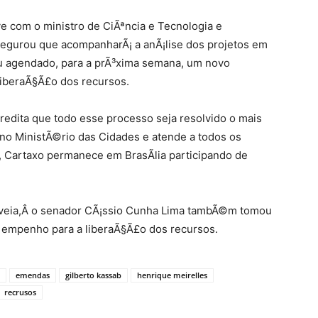
 com o ministro de CiÃªncia e Tecnologia e
egurou que acompanharÃ¡ a anÃ¡lise dos projetos em
ou agendado, para a prÃ³xima semana, um novo
 liberaÃ§Ã£o dos recursos.
redita que todo esse processo seja resolvido o mais
ou no MinistÃ©rio das Cidades e atende a todos os
), Cartaxo permanece em BrasÃ­lia participando de
veia,Â o senador CÃ¡ssio Cunha Lima tambÃ©m tomou
 empenho para a liberaÃ§Ã£o dos recursos.
emendas
gilberto kassab
henrique meirelles
recrusos