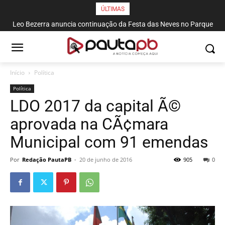
ÚLTIMAS
Leo Bezerra anuncia continuação da Festa das Neves no Parque
Solon de Lucena até domingo
Início
Política
Política
LDO 2017 da capital Ã©
aprovada na CÃ¢mara
Municipal com 91 emendas
Por
Redação PautaPB
-
20 de junho de 2016
905
0