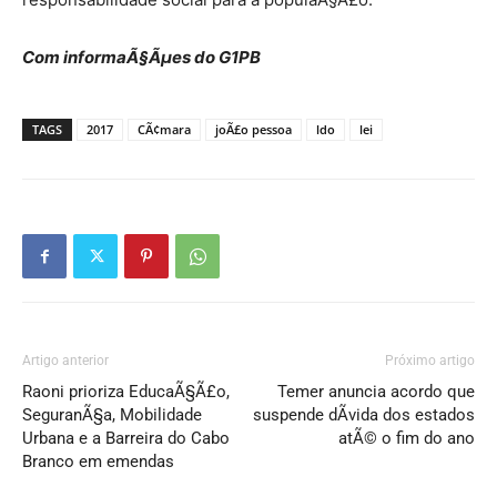
Com informaÃ§Ãµes do G1PB
TAGS
2017
CÃ¢mara
joÃ£o pessoa
ldo
lei
Artigo anterior
Próximo artigo
Raoni prioriza EducaÃ§Ã£o,
Temer anuncia acordo que
SeguranÃ§a, Mobilidade
suspende dÃ­vida dos estados
Urbana e a Barreira do Cabo
atÃ© o fim do ano
Branco em emendas