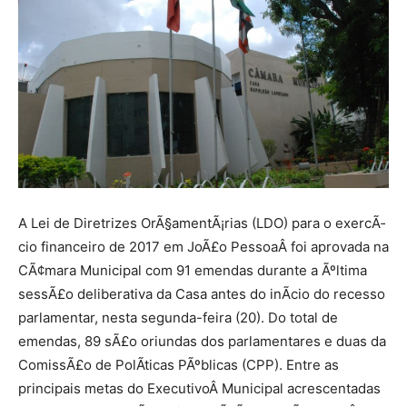
A Lei de Diretrizes OrÃ§amentÃ¡rias (LDO) para o exercÃ­
cio financeiro de 2017 em JoÃ£o PessoaÂ foi aprovada na
CÃ¢mara Municipal com 91 emendas durante a Ãºltima
sessÃ£o deliberativa da Casa antes do inÃ­cio do recesso
parlamentar, nesta segunda-feira (20). Do total de
emendas, 89 sÃ£o oriundas dos parlamentares e duas da
ComissÃ£o de PolÃ­ticas PÃºblicas (CPP). Entre as
principais metas do ExecutivoÂ Municipal acrescentadas