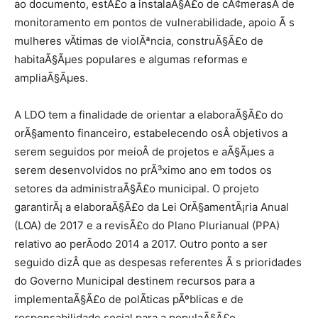
ao documento, estÃ£o a instalaÃ§Ã£o de cÃ¢merasÂ de
monitoramento em pontos de vulnerabilidade, apoio Ã s
mulheres vÃ­timas de violÃªncia, construÃ§Ã£o de
habitaÃ§Ãµes populares e algumas reformas e
ampliaÃ§Ãµes.
A LDO tem a finalidade de orientar a elaboraÃ§Ã£o do
orÃ§amento financeiro, estabelecendo osÂ objetivos a
serem seguidos por meioÂ de projetos e aÃ§Ãµes a
serem desenvolvidos no prÃ³ximo ano em todos os
setores da administraÃ§Ã£o municipal. O projeto
garantirÃ¡ a elaboraÃ§Ã£o da Lei OrÃ§amentÃ¡ria Anual
(LOA) de 2017 e a revisÃ£o do Plano Plurianual (PPA)
relativo ao perÃ­odo 2014 a 2017. Outro ponto a ser
seguido dizÂ que as despesas referentes Ã s prioridades
do Governo Municipal destinem recursos para a
implementaÃ§Ã£o de polÃ­ticas pÃºblicas e de
responsabilidade social para a populaÃ§Ã£o.