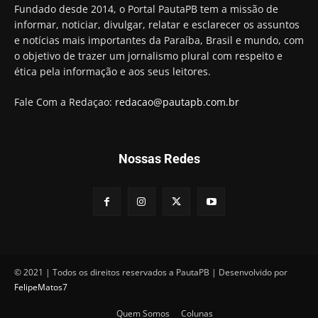
Hugo Motta retira projeto que permitia bancos
Fundado desde 2014, o Portal PautaPB tem a missão de
"confiscar" dinheiro de clientes
informar, noticiar, divulgar, relatar e esclarecer os assuntos
01:49
e notícias mais importantes da Paraíba, Brasil e mundo, com
Descaso da gestão Panta deixa crianças e
o objetivo de trazer um jornalismo plural com respeito e
professoras 'ilhadas' em creche
ética pela informação e aos seus leitores.
00:16
Fale Com a Redaçao:
redacao@pautapb.com.br
Nossas Redes
© 2021 | Todos os direitos reservados a PautaPB | Desenvolvido por
FelipeMatos7
Quem Somos
Colunas