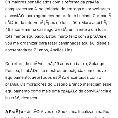
Os maiores beneficiados com a reforma da praÃ§a
compareceram Ã solenidade de entrega e aproveitaram
a ocasiÃ£o para agradecer ao prefeito Luciano Cartaxo Ã
sÃ©rie de intervenÃ§Ãµes no local. â€œMoro aqui hÃ¡
48 anos e minha casa agora estÃ¡ em frente a um local
totalmente equipado. Estou muito feliz com a praÃ§a e
vou me organizar para fazer caminhadas aquiâ€, disse a
aposentada de 71 anos, Analice Lins.
Corretora de imÃ³veis hÃ¡ 19 anos no bairro, Solange
Pessoa, tambÃ©m se mostrou empolgada com o novo
equipamento. â€œTodos estÃ£o encantados com o
praÃ§a. Os moradores do Castelo Branco mereciam esse
equipamento como mais uma opÃ§Ã£o de convivÃªncia e
lazerâ€, destacou.
A PraÃ§a –
JosÃ© Alves de Souza fica localizada na Rua