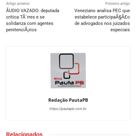
Artigo anterior
Próximo artigo
ÃUDIO VAZADO: deputada
Veneziano analisa PEC que
critica TÃ´rres e se
estabelece participaÃ§Ã£o
solidariza com agentes
de advogados nos juizados
penitenciÃ¡rios
especiais
Redação PautaPB
https://pautapb.com.br
Relacionados