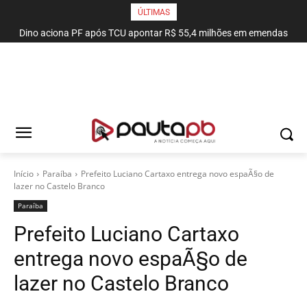
ÚLTIMAS
Dino aciona PF após TCU apontar R$ 55,4 milhões em emendas
suspeitas
Início
Paraí­ba
Prefeito Luciano Cartaxo entrega novo espaÃ§o de
lazer no Castelo Branco
Paraí­ba
Prefeito Luciano Cartaxo
entrega novo espaÃ§o de
lazer no Castelo Branco