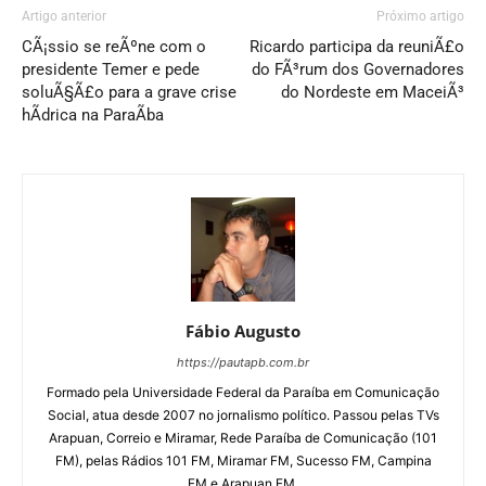
Artigo anterior
Próximo artigo
CÃ¡ssio se reÃºne com o
Ricardo participa da reuniÃ£o
presidente Temer e pede
do FÃ³rum dos Governadores
soluÃ§Ã£o para a grave crise
do Nordeste em MaceiÃ³
hÃ­drica na ParaÃ­ba
Fábio Augusto
https://pautapb.com.br
Formado pela Universidade Federal da Paraíba em Comunicação
Social, atua desde 2007 no jornalismo político. Passou pelas TVs
Arapuan, Correio e Miramar, Rede Paraíba de Comunicação (101
FM), pelas Rádios 101 FM, Miramar FM, Sucesso FM, Campina
FM e Arapuan FM.