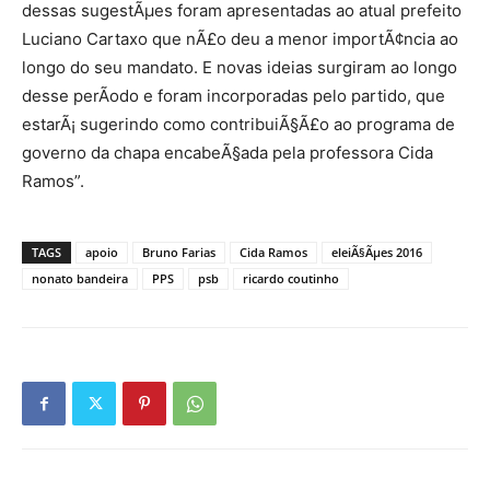
dessas sugestÃµes foram apresentadas ao atual prefeito
Luciano Cartaxo que nÃ£o deu a menor importÃ¢ncia ao
longo do seu mandato. E novas ideias surgiram ao longo
desse perÃ­odo e foram incorporadas pelo partido, que
estarÃ¡ sugerindo como contribuiÃ§Ã£o ao programa de
governo da chapa encabeÃ§ada pela professora Cida
Ramos”.
TAGS
apoio
Bruno Farias
Cida Ramos
eleiÃ§Ãµes 2016
nonato bandeira
PPS
psb
ricardo coutinho