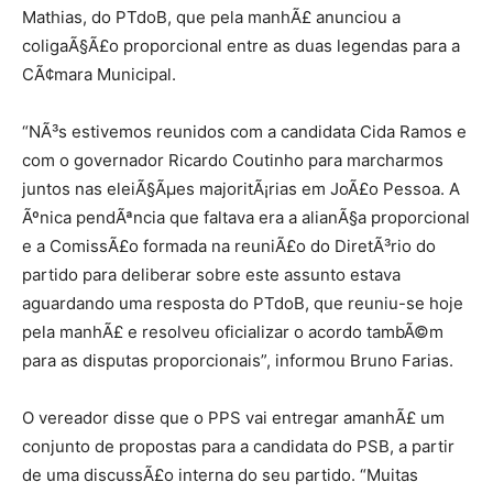
Mathias, do PTdoB, que pela manhÃ£ anunciou a
coligaÃ§Ã£o proporcional entre as duas legendas para a
CÃ¢mara Municipal.
“NÃ³s estivemos reunidos com a candidata Cida Ramos e
com o governador Ricardo Coutinho para marcharmos
juntos nas eleiÃ§Ãµes majoritÃ¡rias em JoÃ£o Pessoa. A
Ãºnica pendÃªncia que faltava era a alianÃ§a proporcional
e a ComissÃ£o formada na reuniÃ£o do DiretÃ³rio do
partido para deliberar sobre este assunto estava
aguardando uma resposta do PTdoB, que reuniu-se hoje
pela manhÃ£ e resolveu oficializar o acordo tambÃ©m
para as disputas proporcionais”, informou Bruno Farias.
O vereador disse que o PPS vai entregar amanhÃ£ um
conjunto de propostas para a candidata do PSB, a partir
de uma discussÃ£o interna do seu partido. “Muitas