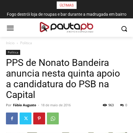
ÚLTIMAS
Fogo destrói loja de roupas e bar durante a madrugada em bairro
de João Pessoa
Início
Política
Política
PPS de Nonato Bandeira
anuncia nesta quinta apoio
a candidatura do PSB na
Capital
Por
Fábio Augusto
-
18 de maio de 2016
963
0