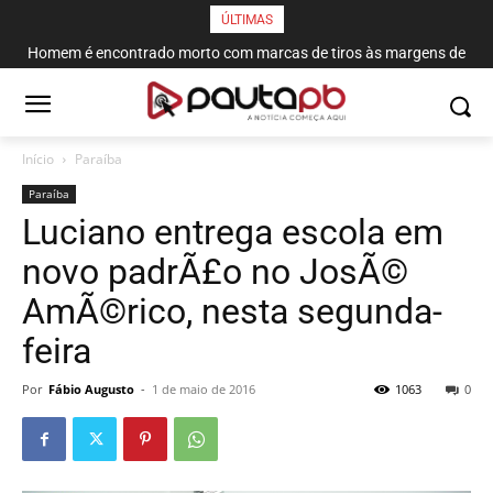
ÚLTIMAS
Homem é encontrado morto com marcas de tiros às margens de
rodovia em Campina Grande
Início
Paraí­ba
Paraí­ba
Luciano entrega escola em
novo padrÃ£o no JosÃ©
AmÃ©rico, nesta segunda-
feira
Por
Fábio Augusto
-
1 de maio de 2016
1063
0