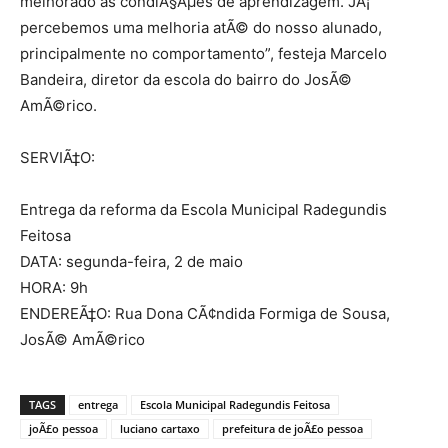
melhorado as condiÃ§Ãµes de aprendizagem. JÃ¡
percebemos uma melhoria atÃ© do nosso alunado,
principalmente no comportamento”, festeja Marcelo
Bandeira, diretor da escola do bairro do JosÃ©
AmÃ©rico.
SERVIÃ‡O:
Entrega da reforma da Escola Municipal Radegundis
Feitosa
DATA: segunda-feira, 2 de maio
HORA: 9h
ENDEREÃ‡O: Rua Dona CÃ¢ndida Formiga de Sousa,
JosÃ© AmÃ©rico
TAGS
entrega
Escola Municipal Radegundis Feitosa
joÃ£o pessoa
luciano cartaxo
prefeitura de joÃ£o pessoa