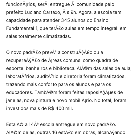
funcionÃ¡rios, serÃ¡ entregue Ã comunidade pelo
prefeito Luciano Cartaxo, Ã s 9h. Agora, a escola tem
capacidade para atender 345 alunos do Ensino
Fundamental 1, que terÃ£o aulas em tempo integral, em
salas totalmente climatizadas.
O novo padrÃ£o prevÃª a construÃ§Ã£o ou a
recuperaÃ§Ã£o de Ã¡reas comuns, como quadra de
esporte, banheiros e biblioteca. AlÃ©m das salas de aula,
laboratÃ³rios, auditÃ³rio e diretoria foram climatizados,
trazendo mais conforto para os alunos e para os
educadores. TambÃ©m foram feitas reposiÃ§Ãµes de
janelas, nova pintura e novo mobiliÃ¡rio. No total, foram
investidos mais de R$ 400 mil.
Esta Ã© a 14Âª escola entregue em novo padrÃ£o.
AlÃ©m delas, outras 16 estÃ£o em obras, alcanÃ§ando