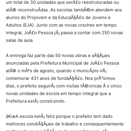
um total de 30 unidades que serÃ£o reestruturadas ou
atÃ© reconstruÃ­das. As escolas tambÃ©m atendem aos
alunos do Projovem e da EducaÃ§Ã£o de Jovens e
Adultos (EJA). Junto com as novas creches em tempo
integral, JoÃ£o Pessoa jÃ¡ passa a contar com 250 novas
salas de aula.
A entrega faz parte das 50 novas obras e aÃ§Ãµes
anunciadas pela Prefeitura Municipal de JoÃ£o Pessoa
atÃ© o mÃªs de agosto, quando o municÃ­pio irÃ¡
comemorar 431 anos de fundaÃ§Ã£o. Nos prÃ³ximos
dias, o prefeito seguirÃ¡ com visitas tÃ©cnicas Ã s cinco
novas unidades de escola em tempo integral que a
Prefeitura estÃ¡ construindo.
â€œA escola estÃ¡ feliz porque o prefeito tem dado
melhores condiÃ§Ãµes de trabalho e consequentemente