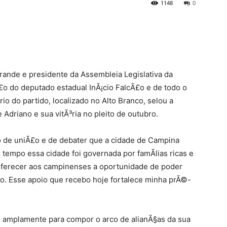
1148
0
ande e presidente da Assembleia Legislativa da
£o do deputado estadual InÃ¡cio FalcÃ£o e de todo o
io do partido, localizado no Alto Branco, selou a
 Adriano e sua vitÃ³ria no pleito de outubro.
 de uniÃ£o e de debater que a cidade de Campina
empo essa cidade foi governada por famÃ­lias ricas e
ferecer aos campinenses a oportunidade de poder
o. Esse apoio que recebo hoje fortalece minha prÃ©-
 amplamente para compor o arco de alianÃ§as da sua