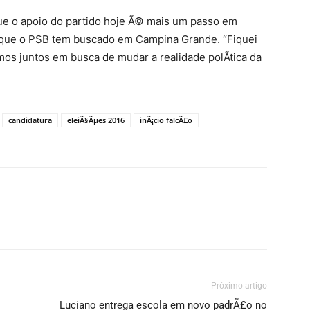
que o apoio do partido hoje Ã© mais um passo em
s que o PSB tem buscado em Campina Grande. “Fiquei
mos juntos em busca de mudar a realidade polÃ­tica da
candidatura
eleiÃ§Ãµes 2016
inÃ¡cio falcÃ£o
Próximo artigo
Luciano entrega escola em novo padrÃ£o no