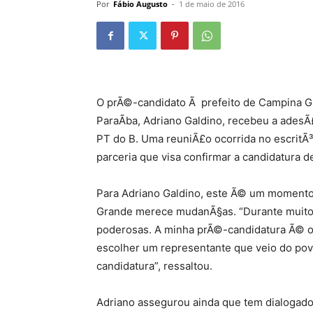
Por
Fábio Augusto
-
1 de maio de 2016
O prÃ©-candidato Ã prefeito de Campina Gr
ParaÃ­ba, Adriano Galdino, recebeu a adesÃ
PT do B. Uma reuniÃ£o ocorrida no escritÃ³r
parceria que visa confirmar a candidatura de
Para Adriano Galdino, este Ã© um momento
Grande merece mudanÃ§as. “Durante muito t
poderosas. A minha prÃ©-candidatura Ã© o
escolher um representante que veio do pov
candidatura”, ressaltou.
Adriano assegurou ainda que tem dialogado