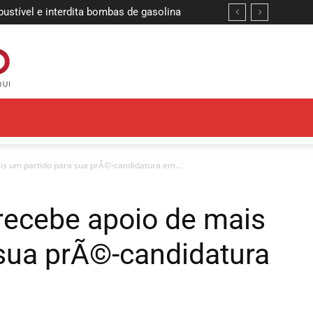
stível e interdita bombas de gasolina
is um partido para sua prÃ©-candidatura em...
recebe apoio de mais
sua prÃ©-candidatura