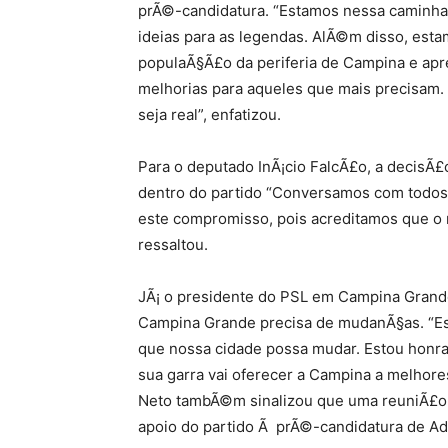
prÃ©-candidatura. “Estamos nessa caminha
ideias para as legendas. AlÃ©m disso, esta
populaÃ§Ã£o da periferia de Campina e apr
melhorias para aqueles que mais precisam.
seja real”, enfatizou.
Para o deputado InÃ¡cio FalcÃ£o, a decisÃ£
dentro do partido “Conversamos com todos 
este compromisso, pois acreditamos que o
ressaltou.
JÃ¡ o presidente do PSL em Campina Grande,
Campina Grande precisa de mudanÃ§as. “Es
que nossa cidade possa mudar. Estou honra
sua garra vai oferecer a Campina a melhores
Neto tambÃ©m sinalizou que uma reuniÃ£o a
apoio do partido Ã prÃ©-candidatura de Ad