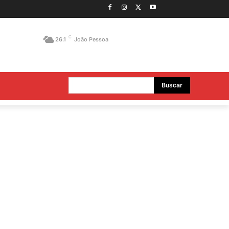
C
26.1
João Pessoa
Buscar