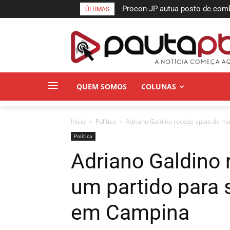
Procon-JP autua posto de combu
ÚLTIMAS
no bairro da Torre
QUEM SOMOS
COLUNAS
Início
Política
Adriano Galdino recebe apoio de ma
Política
Adriano Galdino 
um partido para 
em Campina