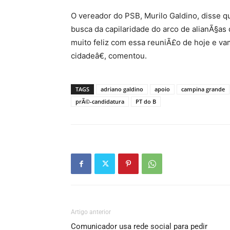
O vereador do PSB, Murilo Galdino, disse 
busca da capilaridade do arco de alianÃ§a
muito feliz com essa reuniÃ£o de hoje e va
cidadeâ€, comentou.
TAGS
adriano galdino
apoio
campina grande
prÃ©-candidatura
PT do B
Artigo anterior
Comunicador usa rede social para pedir