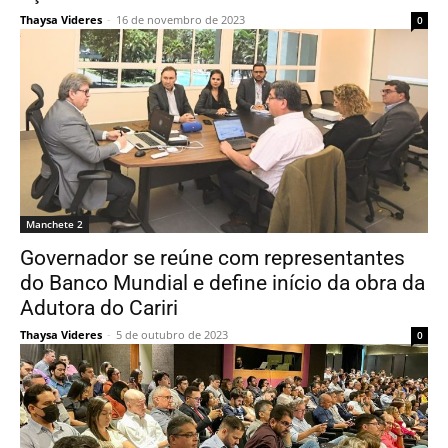
Thaysa Videres
-
16 de novembro de 2023
0
Manchete 2
Governador se reúne com representantes
do Banco Mundial e define início da obra da
Adutora do Cariri
Thaysa Videres
-
5 de outubro de 2023
0