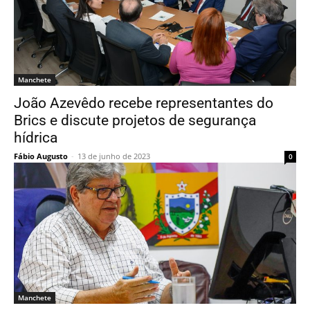
Manchete
João Azevêdo recebe representantes do
Brics e discute projetos de segurança
hídrica
Fábio Augusto
-
13 de junho de 2023
0
Manchete