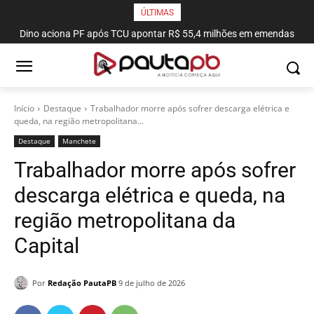
ÚLTIMAS
Dino aciona PF após TCU apontar R$ 55,4 milhões em emendas
MPPB obtém liminar para garantir adequação do sistema de
combate a incêndio do Espaço Cultural
suspeitas
Início
Destaque
Trabalhador morre após sofrer descarga elétrica e
queda, na região metropolitana...
Destaque
Manchete
Trabalhador morre após sofrer
descarga elétrica e queda, na
região metropolitana da
Capital
Por
Redação PautaPB
9 de julho de 2026