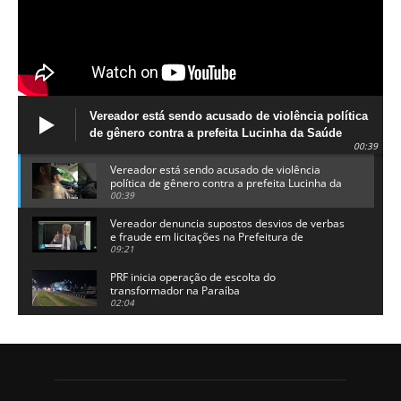
Vereador está sendo acusado de violência política
de gênero contra a prefeita Lucinha da Saúde
00:39
Vereador está sendo acusado de violência
política de gênero contra a prefeita Lucinha da
Saúde
00:39
Vereador denuncia supostos desvios de verbas
e fraude em licitações na Prefeitura de
Alhandra
09:21
PRF inicia operação de escolta do
transformador na Paraíba
02:04
Adriano Galdino lança oficialmente sua pré-
candidatura a governador da Paraíba
01:54
Chapa dos sonhos: Cícero agradece a Galdino,
mas defende unidade no grupo do governador