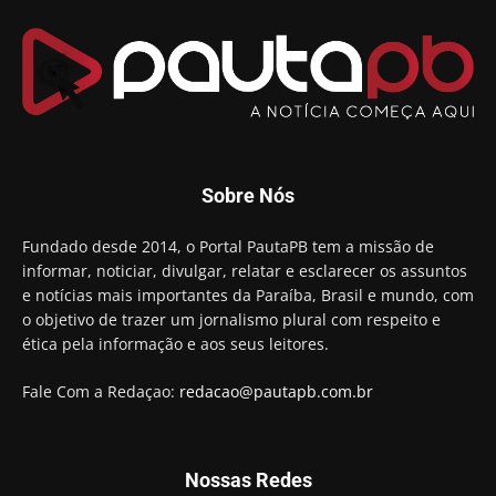
00:53
Arthur Lira parabeniza Karla Pimentel por sua
reeleição em Conde
00:23
Aguinaldo Ribeiro destaca apoio do PP a Hugo
Motta presidir a Câmara Federal
01:21
Candidato a prefeito, Alexandre Coco Seco é
Sobre Nós
preso e faz vídeo na cadeia
01:58
Hugo Motta retira projeto que permitia bancos
Fundado desde 2014, o Portal PautaPB tem a missão de
"confiscar" dinheiro de clientes
informar, noticiar, divulgar, relatar e esclarecer os assuntos
01:49
e notícias mais importantes da Paraíba, Brasil e mundo, com
Descaso da gestão Panta deixa crianças e
o objetivo de trazer um jornalismo plural com respeito e
professoras 'ilhadas' em creche
ética pela informação e aos seus leitores.
00:16
Fale Com a Redaçao:
redacao@pautapb.com.br
Nossas Redes