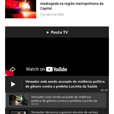
madrugada na região metropolitana da
Capital
3 de abril de 2025
► Pauta TV
Vereador está sendo acusado de violência política
de gênero contra a prefeita Lucinha da Saúde
00:39
Vereador está sendo acusado de violência
política de gênero contra a prefeita Lucinha da
Saúde
00:39
Vereador denuncia supostos desvios de verbas