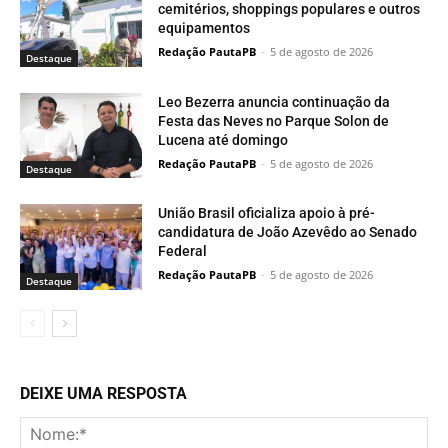
cemitérios, shoppings populares e outros
equipamentos
Redação PautaPB
-
5 de agosto de 2026
Destaque
Leo Bezerra anuncia continuação da
Festa das Neves no Parque Solon de
Lucena até domingo
Redação PautaPB
-
5 de agosto de 2026
Destaque
União Brasil oficializa apoio à pré-
candidatura de João Azevêdo ao Senado
Federal
Redação PautaPB
-
5 de agosto de 2026
Destaque
DEIXE UMA RESPOSTA
No