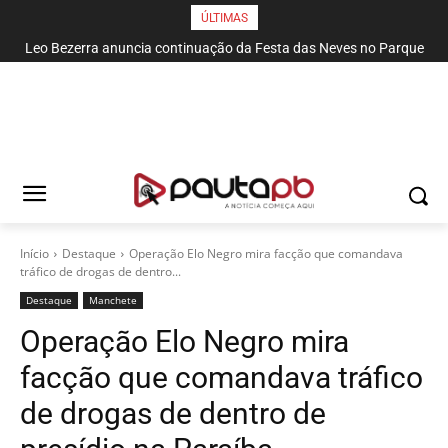
ÚLTIMAS
Leo Bezerra anuncia continuação da Festa das Neves no Parque
Solon de Lucena até domingo
Início
Destaque
Operação Elo Negro mira facção que comandava
tráfico de drogas de dentro...
Destaque
Manchete
Operação Elo Negro mira
facção que comandava tráfico
de drogas de dentro de