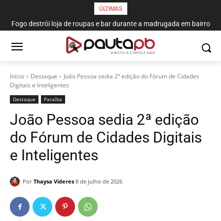
ÚLTIMAS
Fogo destrói loja de roupas e bar durante a madrugada em bairro
de João Pessoa
Início
Destaque
João Pessoa sedia 2ª edição do Fórum de Cidades
Digitais e Inteligentes
Destaque
Paraí­ba
João Pessoa sedia 2ª edição
do Fórum de Cidades Digitais
e Inteligentes
Por
Thaysa Videres
8 de julho de 2026