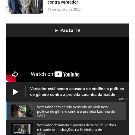
contra vereador
18 de agosto de 2025
► Pauta TV
Vereador está sendo acusado de violência política
de gênero contra a prefeita Lucinha da Saúde
00:39
Vereador está sendo acusado de violência
política de gênero contra a prefeita Lucinha da
Saúde
00:39
Vereador denuncia supostos desvios de verbas
e fraude em licitações na Prefeitura de
Alhandra
09:21