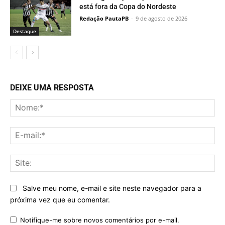
está fora da Copa do Nordeste
Redação PautaPB
-
9 de agosto de 2026
Destaque
DEIXE UMA RESPOSTA
No
E-
mai
Sit
Salve meu nome, e-mail e site neste navegador para a
próxima vez que eu comentar.
Notifique-me sobre novos comentários por e-mail.