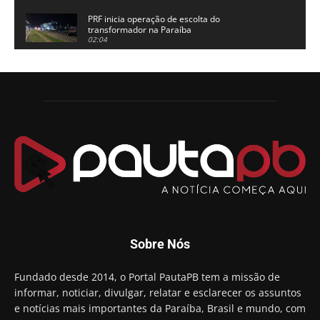
PRF inicia operação de escolta do
transformador na Paraíba
02:04
Adriano Galdino lança oficialmente sua pré-
candidatura a governador da Paraíba
01:54
Chapa dos sonhos: Cícero agradece a Galdino,
mas defende unidade no grupo do governador
00:53
Arthur Lira parabeniza Karla Pimentel por sua
reeleição em Conde
00:23
Aguinaldo Ribeiro destaca apoio do PP a Hugo
Motta presidir a Câmara Federal
01:21
Candidato a prefeito, Alexandre Coco Seco é
Sobre Nós
preso e faz vídeo na cadeia
01:58
Hugo Motta retira projeto que permitia bancos
Fundado desde 2014, o Portal PautaPB tem a missão de
"confiscar" dinheiro de clientes
informar, noticiar, divulgar, relatar e esclarecer os assuntos
01:49
e notícias mais importantes da Paraíba, Brasil e mundo, com
Descaso da gestão Panta deixa crianças e