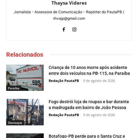
Thaysa Videres
Jornalista - Assessora de Comunicação - Repórter do PautaPB /
thvajp@gmail.com
Relacionados
Criança de 10 anos morre após acidente
entre dois veículos na PB-115, na Paraíba
Redação PautaPB
-
9 de agosto de 2026
Paraí­ba
Fogo destrói loja de roupas e bar durante
a madrugada em bairro de João Pessoa
Redação PautaPB
-
9 de agosto de 2026
Destaque
Botafogo-PB perde para o Santa Cruz e