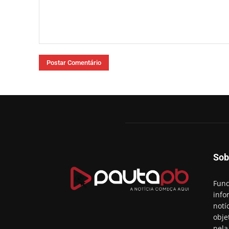
Comentário:
Sob
Fund
info
notí
obje
pela