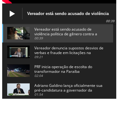
Vereador está sendo acusado de violência
política de gênero contra a prefeita Lucinha
00:39
da Saúde
Vereador está sendo acusado de
violência política de gênero contra a
prefeita Lucinha da Saúde
00:39
Vereador denuncia supostos desvios de
verbas e fraude em licitações na
Prefeitura de Alhandra
09:21
PRF inicia operação de escolta do
transformador na Paraíba
02:04
Adriano Galdino lança oficialmente sua
pré-candidatura a governador da
Paraíba
01:54
Chapa dos sonhos: Cícero agradece a
Galdino, mas defende unidade no
grupo do governador
00:53
Arthur Lira parabeniza Karla Pimentel
por sua reeleição em Conde
00:23