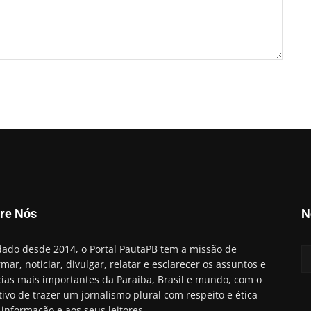
re Nós
N
ado desde 2014, o Portal PautaPB tem a missão de
rmar, noticiar, divulgar, relatar e esclarecer os assuntos e
cias mais importantes da Paraíba, Brasil e mundo, com o
tivo de trazer um jornalismo plural com respeito e ética
 informação e aos seus leitores.