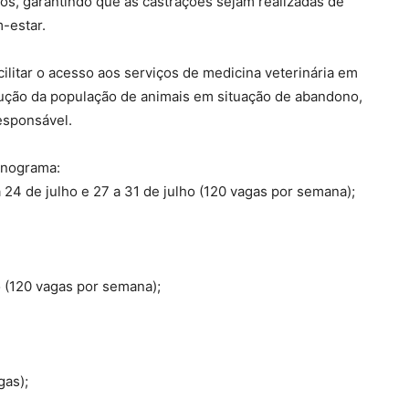
os, garantindo que as castrações sejam realizadas de
-estar.
ilitar o acesso aos serviços de medicina veterinária em
edução da população de animais em situação de abandono,
esponsável.
onograma:
a 24 de julho e 27 a 31 de julho (120 vagas por semana);
o (120 vagas por semana);
gas);