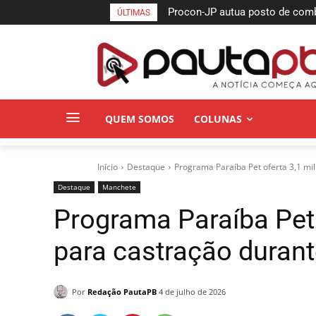
Procon-JP autua posto de combust
Semifinais da Taça das Favelas
ÚLTIMAS
no bairro da Torre
Pessoa neste sábado
QUEM SOMOS
COLUNAS
Início
Destaque
Programa Paraíba Pet oferta 3,1 mil
Destaque
Manchete
Programa Paraíba Pet 
para castração durant
Por
Redação PautaPB
4 de julho de 2026