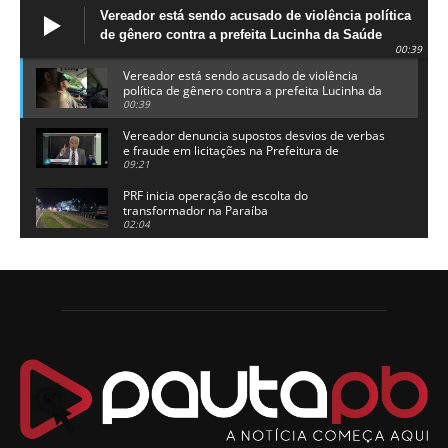
Vereador está sendo acusado de violência política
de gênero contra a prefeita Lucinha da Saúde
00:39
Vereador está sendo acusado de violência
política de gênero contra a prefeita Lucinha da
Saúde
00:39
Vereador denuncia supostos desvios de verbas
e fraude em licitações na Prefeitura de
Alhandra
09:21
PRF inicia operação de escolta do
transformador na Paraíba
02:04
Adriano Galdino lança oficialmente sua pré-
candidatura a governador da Paraíba
01:54
Chapa dos sonhos: Cícero agradece a Galdino,
mas defende unidade no grupo do governador
00:53
Arthur Lira parabeniza Karla Pimentel por sua
reeleição em Conde
00:23
Aguinaldo Ribeiro destaca apoio do PP a Hugo