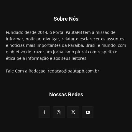
Motta presidir a Câmara Federal
01:21
Candidato a prefeito, Alexandre Coco Seco é
Sobre Nós
preso e faz vídeo na cadeia
01:58
Hugo Motta retira projeto que permitia bancos
Fundado desde 2014, o Portal PautaPB tem a missão de
"confiscar" dinheiro de clientes
informar, noticiar, divulgar, relatar e esclarecer os assuntos
01:49
e notícias mais importantes da Paraíba, Brasil e mundo, com
Descaso da gestão Panta deixa crianças e
o objetivo de trazer um jornalismo plural com respeito e
professoras 'ilhadas' em creche
ética pela informação e aos seus leitores.
00:16
Fale Com a Redaçao:
redacao@pautapb.com.br
Nossas Redes