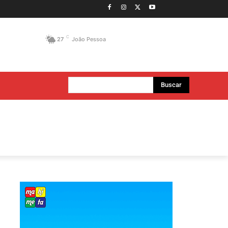
C
27
João Pessoa
Buscar