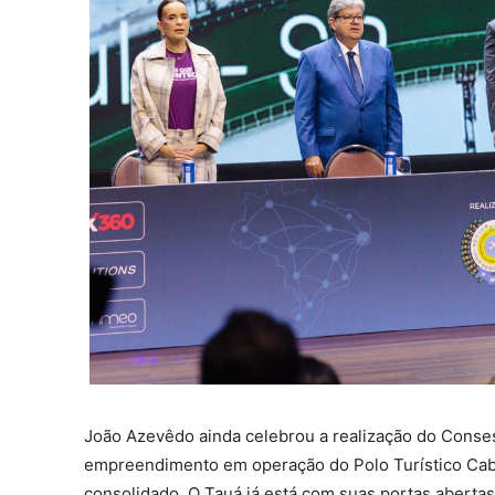
João Azevêdo ainda celebrou a realização do Conse
empreendimento em operação do Polo Turístico Cabo
consolidado. O Tauá já está com suas portas abert