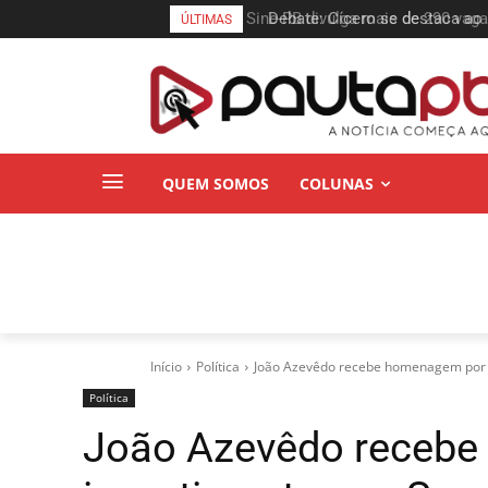
Debate: Cícero se destaca ao
ÚLTIMAS
hídrica do Estado
QUEM SOMOS
COLUNAS
Início
Política
João Azevêdo recebe homenagem por in
Política
João Azevêdo receb