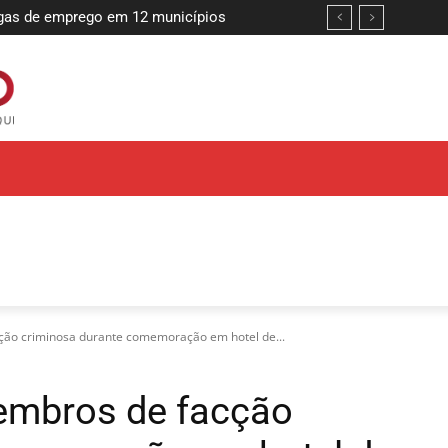
 reforçar compromisso com a segurança
cção criminosa durante comemoração em hotel de...
membros de facção