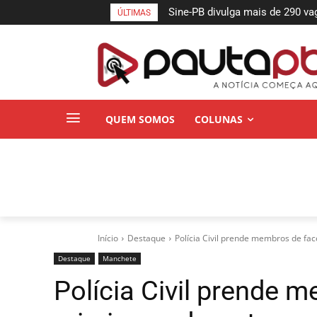
Debate: Cícero se destaca ao
ÚLTIMAS
hídrica do Estado
QUEM SOMOS
COLUNAS
Início
Destaque
Polícia Civil prende membros de fa
Destaque
Manchete
Polícia Civil prende 