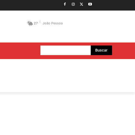
C
27
João Pessoa
Buscar