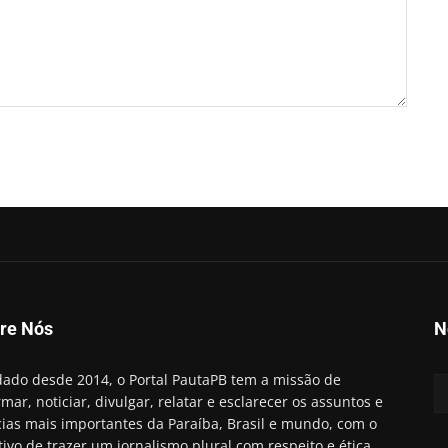
re Nós
N
ado desde 2014, o Portal PautaPB tem a missão de
rmar, noticiar, divulgar, relatar e esclarecer os assuntos e
cias mais importantes da Paraíba, Brasil e mundo, com o
tivo de trazer um jornalismo plural com respeito e ética