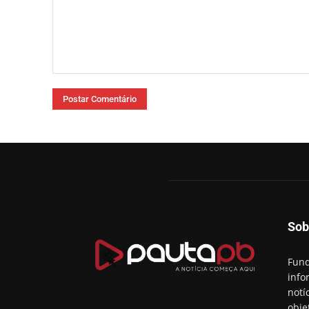
Comentário:
Sob
Fund
info
notí
obje