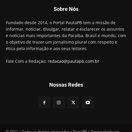
Candidato a prefeito, Alexandre Coco Seco é
Sobre Nós
preso e faz vídeo na cadeia
01:58
Hugo Motta retira projeto que permitia bancos
Fundado desde 2014, o Portal PautaPB tem a missão de
"confiscar" dinheiro de clientes
informar, noticiar, divulgar, relatar e esclarecer os assuntos
01:49
e notícias mais importantes da Paraíba, Brasil e mundo, com
Descaso da gestão Panta deixa crianças e
o objetivo de trazer um jornalismo plural com respeito e
professoras 'ilhadas' em creche
ética pela informação e aos seus leitores.
00:16
Fale Com a Redaçao:
redacao@pautapb.com.br
Nossas Redes
© 2021 | Todos os direitos reservados a PautaPB | Desenvolvido por