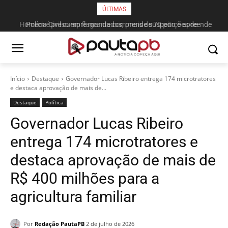
ÚLTIMAS
Polícia Civil cumpre mandados, prende suspeito e apreende
drogas, munições e mais de R$ 11 mil em Marcação
Início
Destaque
Governador Lucas Ribeiro entrega 174 microtratores
e destaca aprovação de mais de...
Destaque
Política
Governador Lucas Ribeiro
entrega 174 microtratores e
destaca aprovação de mais de
R$ 400 milhões para a
agricultura familiar
Por
Redação PautaPB
2 de julho de 2026