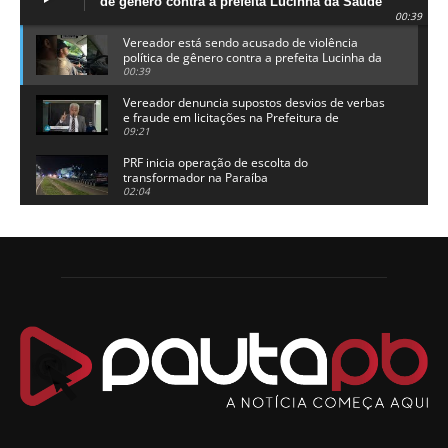
de gênero contra a prefeita Lucinha da Saúde
00:39
Vereador está sendo acusado de violência
política de gênero contra a prefeita Lucinha da
Saúde
00:39
Vereador denuncia supostos desvios de verbas
e fraude em licitações na Prefeitura de
Alhandra
09:21
PRF inicia operação de escolta do
transformador na Paraíba
02:04
Adriano Galdino lança oficialmente sua pré-
candidatura a governador da Paraíba
01:54
Chapa dos sonhos: Cícero agradece a Galdino,
mas defende unidade no grupo do governador
00:53
Arthur Lira parabeniza Karla Pimentel por sua
reeleição em Conde
00:23
Aguinaldo Ribeiro destaca apoio do PP a Hugo
Motta presidir a Câmara Federal
01:21