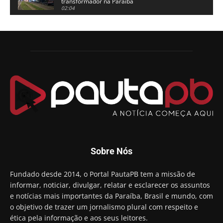
transformador na Paraíba
02:04
Adriano Galdino lança oficialmente sua pré-
candidatura a governador da Paraíba
01:54
Chapa dos sonhos: Cícero agradece a Galdino,
mas defende unidade no grupo do governador
00:53
Arthur Lira parabeniza Karla Pimentel por sua
reeleição em Conde
00:23
Aguinaldo Ribeiro destaca apoio do PP a Hugo
Motta presidir a Câmara Federal
01:21
Candidato a prefeito, Alexandre Coco Seco é
Sobre Nós
preso e faz vídeo na cadeia
01:58
Hugo Motta retira projeto que permitia bancos
Fundado desde 2014, o Portal PautaPB tem a missão de
"confiscar" dinheiro de clientes
informar, noticiar, divulgar, relatar e esclarecer os assuntos
01:49
e notícias mais importantes da Paraíba, Brasil e mundo, com
Descaso da gestão Panta deixa crianças e
o objetivo de trazer um jornalismo plural com respeito e
professoras 'ilhadas' em creche
ética pela informação e aos seus leitores.
00:16