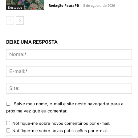
Redação PautaPB
-
8 de agosto de 2026
Destaque
DEIXE UMA RESPOSTA
No
E-
mai
Sit
Salve meu nome, e-mail e site neste navegador para a
próxima vez que eu comentar.
Notifique-me sobre novos comentários por e-mail.
Notifique-me sobre novas publicações por e-mail.