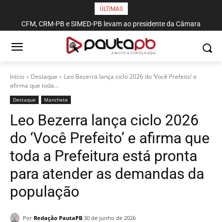
ÚLTIMAS
CFM, CRM-PB e SIMED-PB levam ao presidente da Câmara
pautas sobre proficiência médica, piso salarial e violência contra
profissionais de saúde
Início
Destaque
Leo Bezerra lança ciclo 2026 do ‘Você Prefeito’ e
afirma que toda...
Destaque
Manchete
Leo Bezerra lança ciclo 2026
do ‘Você Prefeito’ e afirma que
toda a Prefeitura está pronta
para atender as demandas da
população
Por
Redação PautaPB
30 de junho de 2026